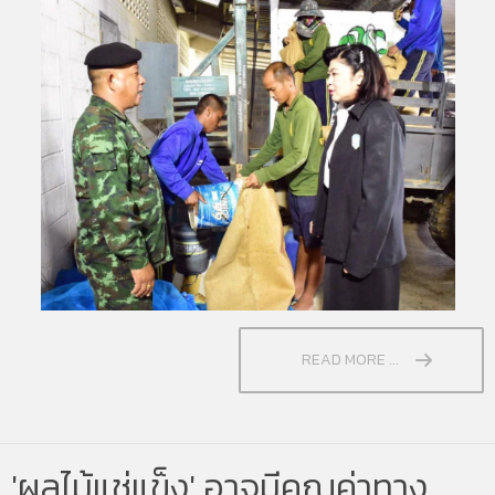
READ MORE ...
'ผลไม้แช่แข็ง' อาจมีคุณค่าทาง