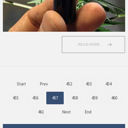
READ MORE ...
Start
Prev
452
453
454
455
456
457
458
459
460
461
Next
End