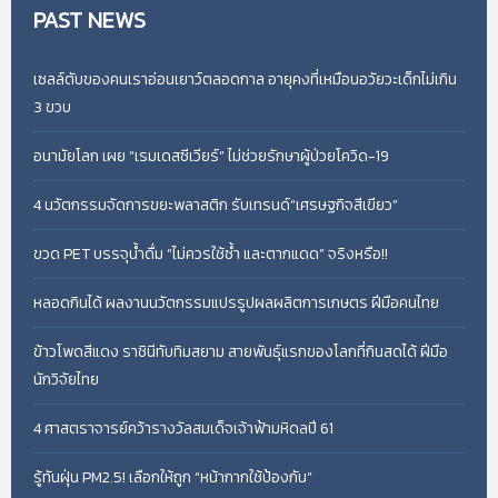
PAST
NEWS
เซลล์ตับของคนเราอ่อนเยาว์ตลอดกาล อายุคงที่เหมือนอวัยวะเด็กไม่เกิน
3 ขวบ
อนามัยโลก เผย “เรมเดสซีเวียร์” ไม่ช่วยรักษาผู้ป่วยโควิด-19
4 นวัตกรรมจัดการขยะพลาสติก รับเทรนด์“เศรษฐกิจสีเขียว”
ขวด PET บรรจุน้ำดื่ม “ไม่ควรใช้ซ้ำ และตากแดด” จริงหรือ!!
หลอดกินได้ ผลงานนวัตกรรมแปรรูปผลผลิตการเกษตร ฝีมือคนไทย
ข้าวโพดสีแดง ราชินีทับทิมสยาม สายพันธุ์แรกของโลกที่กินสดได้ ฝีมือ
นักวิจัยไทย
4 ศาสตราจารย์คว้ารางวัลสมเด็จเจ้าฟ้ามหิดลปี 61
รู้ทันฝุ่น PM2.5! เลือกให้ถูก “หน้ากากใช้ป้องกัน”