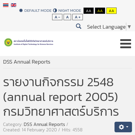
DEFAULT MODE
NIGHT MODE
AA
AA
AA
A -
A
A +
Select Language
▼
You are here:
Home
Annual Reports
DSS Annual Reports
รายงานกิจกรรม 2548
(annual report 2005)
กรมวิทยาศาสตร์บริการ
Category:
DSS Annual Reports
Created: 14 February 2020
Hits: 4558