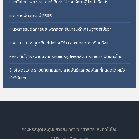
อนามัยโลก เผย “เรมเดสซีเวียร์” ไม่ช่วยรักษาผู้ป่วยโควิด-19
แผนการฝึกอบรมปี 2565
4 นวัตกรรมจัดการขยะพลาสติก รับเทรนด์“เศรษฐกิจสีเขียว”
ขวด PET บรรจุน้ำดื่ม “ไม่ควรใช้ซ้ำ และตากแดด” จริงหรือ!!
หลอดกินได้ ผลงานนวัตกรรมแปรรูปผลผลิตการเกษตร ฝีมือคนไทย
ข้าวโพดสีแดง ราชินีทับทิมสยาม สายพันธุ์แรกของโลกที่กินสดได้ ฝีมือ
นักวิจัยไทย
กองหอสมุดและศูนย์สารสนเทศวิทยาศาสตร์และเทคโนโลยี
All Rights Reserved.