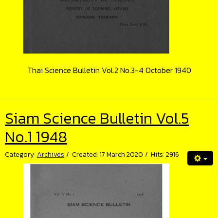
Thai Science Bulletin Vol.2 No.3-4 October 1940
Siam Science Bulletin Vol.5
No.1 1948
Category:
Archives
Created: 17 March 2020
Hits: 2916