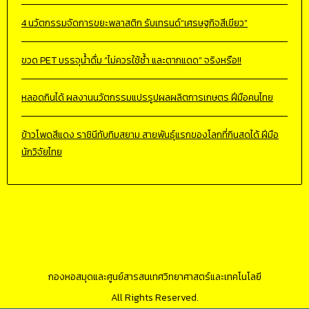
4 นวัตกรรมจัดการขยะพลาสติก รับเทรนด์“เศรษฐกิจสีเขียว”
ขวด PET บรรจุน้ำดื่ม “ไม่ควรใช้ซ้ำ และตากแดด” จริงหรือ!!
หลอดกินได้ ผลงานนวัตกรรมแปรรูปผลผลิตการเกษตร ฝีมือคนไทย
ข้าวโพดสีแดง ราชินีทับทิมสยาม สายพันธุ์แรกของโลกที่กินสดได้ ฝีมือ
นักวิจัยไทย
กองหอสมุดและศูนย์สารสนเทศวิทยาศาสตร์และเทคโนโลยี
All Rights Reserved.