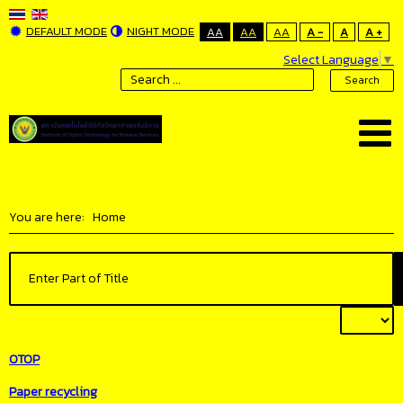
DEFAULT MODE
NIGHT MODE
AA
AA
AA
A -
A
A +
Select Language
▼
Search
You are here:
Home
OTOP
Paper recycling