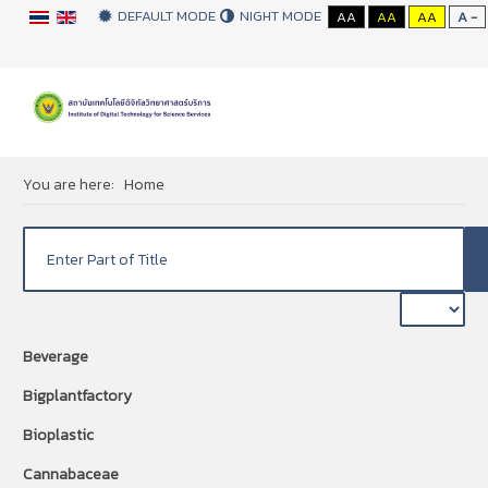
DEFAULT MODE
NIGHT MODE
AA
AA
AA
A -
You are here:
Home
Beverage
Bigplantfactory
Bioplastic
Cannabaceae