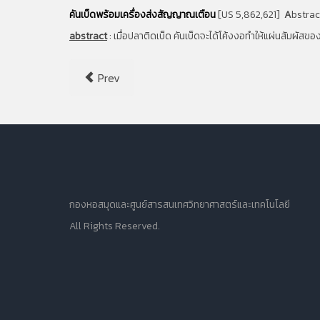
คันเบ็ดพร้อมเครื่องส่งสัญญาณเตือน
[US 5,862,621]
A
bstrac
abstract
:
เมื่อปลาติดเบ็ด คันเบ็ดจะได้โค้งงอทำให้แผ่นสัมผัสของ
Prev
กองหอสมุดและศูนย์สารสนเทศวิทยาศาสตร์และเทคโนโลยี
All Rights Reserved.