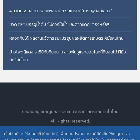
4 นวัตกรรมจัดการขยะพลาสติก รับเทรนด์“เศรษฐกิจสีเขียว”
ขวด PET บรรจุน้ำดื่ม “ไม่ควรใช้ซ้ำ และตากแดด” จริงหรือ!!
หลอดกินได้ ผลงานนวัตกรรมแปรรูปผลผลิตการเกษตร ฝีมือคนไทย
ข้าวโพดสีแดง ราชินีทับทิมสยาม สายพันธุ์แรกของโลกที่กินสดได้ ฝีมือ
นักวิจัยไทย
กองหอสมุดและศูนย์สารสนเทศวิทยาศาสตร์และเทคโนโลยี
All Rights Reserved.
เว็บไซต์มีการใช้งานคุกกี้ (Cookies) เพื่อมอบประสบการณ์ที่ดียิ่งขึ้นให้แก่คุณ และ