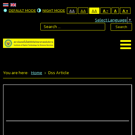
DEFAULT MODE
NIGHT MODE
AA
AA
AA
A -
A
A +
Select Language
▼
Search
You are here:
Home
Dss Article