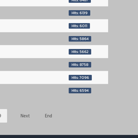
Hits: 6487
Hits: 6139
Hits: 6011
Hits: 5864
Hits: 5662
Hits: 8758
Hits: 7096
Hits: 6594
9
Next
End