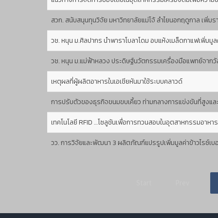
สวก. สนับสนุนทุนวิจัย มหาวิทยาลัยแม่โจ้ ลำไยนอกฤดูกาล เพิ่ม
วช. หนุน ม.ศิลปากร นำพาราโบลาโดม อบแห้งเมล็ดกาแฟเพิ่มมูลค่า
วช. หนุน ม.แม่ฟ้าหลวง ประดิษฐ์นวัตกรรมเครื่องมือแพทย์จาก
เหตุผลที่ผู้ผลิตอาหารในเอเชียหันมาใช้ระบบคลาวด์
การปรับตัวของธุรกิจขนมขบเคี้ยว ท่ามกลางการแข่งขันที่สูงและกำ
เทคโนโลยี RFID …โซลูชันเพื่อการทวนสอบในอุตสาหกรรมอาหาร
วว. การวิจัยและพัฒนา 3 ผลิตภัณฑ์แปรรูปเพิ่มมูลค่าข้าวไรซ์เบ
Start
Prev