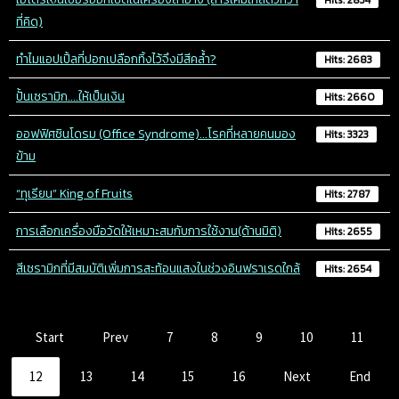
Hits: 2834
ที่คิด)
ทำไมแอปเปิ้ลที่ปอกเปลือกทิ้งไว้จึงมีสีคล้ำ?
Hits: 2683
ปั้นเซรามิก....ให้เป็นเงิน
Hits: 2660
ออฟฟิศซินโดรม (Office Syndrome)...โรคที่หลายคนมอง
Hits: 3323
ข้าม
“ทุเรียน” King of Fruits
Hits: 2787
การเลือกเครื่องมือวัดให้เหมาะสมกับการใช้งาน(ด้านมิติ)
Hits: 2655
สีเซรามิกที่มีสมบัติเพิ่มการสะท้อนแสงในช่วงอินฟราเรดใกล้
Hits: 2654
Start
Prev
7
8
9
10
11
12
13
14
15
16
Next
End