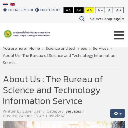
DEFAULT MODE
NIGHT MODE
AA
AA
AA
A -
A
A +
Select Language
▼
You are here:
Home
Science and tech. news
Services
About Us : The Bureau of Science and Technology Information
Service
About Us : The Bureau of
Science and Technology
Information Service
Written by
Super User
Category:
Services
Created: 24 June 2014
Hits: 212349