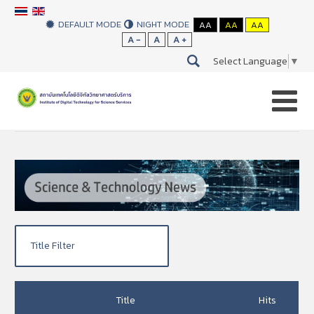
DEFAULT MODE
NIGHT MODE
AA
AA
AA
A -
A
A +
Select Language
▼
You are here:
Home
Science and tech. news
Title
Hits