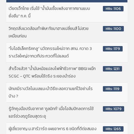
เวียตเจ็ทไทย เริ่มใช้ "น้ำมันเชื้อเพลิงอากาศยานแบบ
Hits: 1106
ยั่งยืน" ก.ค. นี้
วิกฤตสิ่งแวดล้อมทำพิษ! ทัชมาฮาลเปลี่ยนสี ไม่สวย
Hits: 1100
เหมือนก่อน
“ไบโออิเล็คทริคกลู” นวัตกรรมใหม่จาก สทน. กวาด 3
Hits: 1179
รางวัลใหญ่จากเวทีประกวดที่โปแลนด์
สำเร็จแล้ว!! "น้ำมันหม้อแปลงไฟฟ้าชีวภาพ" BBGI ผนึก
Hits: 1231
SCGC - QTC พร้อมใช้จริง ระยองนำร่อง
นักเคมีรางวัลโนเบลแนะนำวิธีชะลอความแก่ไว้อย่างไร
Hits: 1119
บ้าง ?
รู้จักถุงมือปรับอากาศ ‘คูลมิทท์’ เมื่อโอลิมปิกลดการใช้
Hits: 1079
แอร์ช่วงฤดูร้อนสุดระอุ
ผู้เชี่ยวชาญ ม.ฮาร์วาร์ด เผยอาหาร 6 ชนิดที่ดีต่อสมอง
Hits: 1265