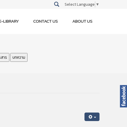
Select Language
▼
E-LIBRARY
CONTACT US
ABOUT US
รสาร
บทความ