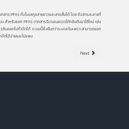
สาร PFAS ทั้งโมเลกุลสายยาวและสายสั้นได้ โดย ถังสารละลายที่
ระบบ สำหรับแยก PFAS จากสารรีเจนเนอเรตให้กลับคืนมาใช้ใหม่ เช่น
รซินออกไปกำจัดได้ ระบบนี้ยั่งยืนกว่าระบบเดิมเพราะสามารถแยก
ำจัดได้ง่ายและไม่แพง
Next