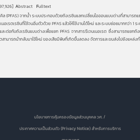
97,926]
A
bstract
F
ulltext
ล (PFAS) จากน้ำ ระบบประกอบด้วยถังเรซินแลกเปลี่ยนไอออนแบบด่างที่สามารถแยก
อเรตเรซินที่ใช้จนอิ่มตัวด้วย PFAS แล้วให้ใช้งานได้ใหม่ และระบบย่อยมากกว่า 1 
และต่อกับถังเรซินแบบด่างเพื่อแยก PFAS จากสารรีเจนเนอเรต ซึ่งสามารถแยกถังเ
สามารถนำกลับมาใช้ใหม่ ของเสียมีพิษที่เกิดขึ้นลดลง จัดการและขนส่งไปยังแหล่งก
นโยบายการคุ้มครองข้อมูลส่วนบุคคล วศ. /
ประกาศความเป็นส่วนตัว (Privacy Notice) สำหรับการบริการ