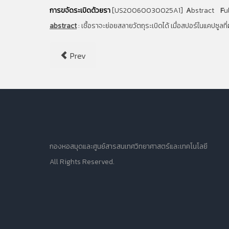
การขจัดระเบิดด้วยรา
[US20060030025A1]
A
bstract
F
u
abstract
:
เชื้อราจะย่อยสลายวัตถุระเบิดได้ เมื่อสปอร์ในแคปซูลที
Prev
กองหอสมุดและศูนย์สารสนเทศวิทยาศาสตร์และเทคโนโลยี
All Rights Reserved.