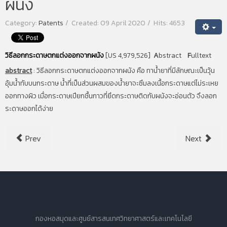
ผนัง
Category:
Patents
Created: 09 April 2020
Hits: 4653
วิธีลอกกระดาษตกแต่งออกจากผนัง
[US 4,979,526]
A
bstract
F
ulltext
abstract
:
วิธีลอกกระดาษตกแต่งออกจากผนัง คือ ทาน้ำยาที่มีลักษณะเป็นวุ้น
อุ้มน้ำทับบนกระดาษ น้ำที่เป็นส่วนผสมของน้ำยาจะซึมลงเนื้อกระดาษแต่ไม่ระเหย
ออกทางผิว เมื่อกระดาษเปียกชื้นกาวที่ยึดกระดาษติดกับผนังจะอ่อนตัว จึงลอก
ระดาษออกได้ง่าย
Prev
Next
กองหอสมุดและศูนย์สารสนเทศวิทยาศาสตร์และเทคโนโลยี