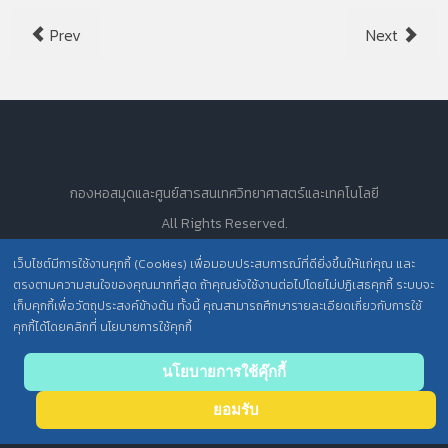
Prev
Next
กองหอสมุดและศูนย์สารสนเทศวิทยาศาสตร์และเทคโนโลยี
All Rights Reserved.
เว็บไซต์มีการใช้งานคุกกี้ (Cookies) เพื่อมอบประสบการณ์ที่ดียิ่งขึ้นให้แก่คุณ และ
ตรงตามความสนใจของคุณมากที่สุด ถ้าคุณยังใช้งานต่อไปโดยไม่ปฏิเสธคุกกี้ ระบบจะ
นโยบายการคุ้มครองข้อมูลส่วนบุคคล วศ. /
เก็บคุกกี้เพื่อวัตถุประสงค์ข้างต้น ทั้งนี้ คุณสามารถศึกษารายละเอียดเกี่ยวกับการใช้
คุกกี้ได้โดยคลิกที่ นโยบายการใช้คุกกี้
ประกาศความเป็นส่วนตัว (Privacy Notice) สำหรับการบริการสารสนเทศ
Back
นโยบายการใช้คุ๊กกี้
to top
ยอมรับ