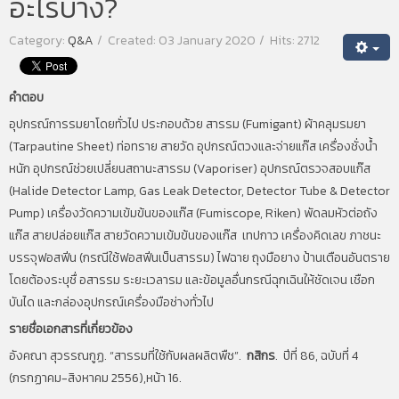
อะไรบ้าง?
Category:
Q&A
Created: 03 January 2020
Hits: 2712
คำตอบ
อุปกรณ์การรมยาโดยทั่วไป ประกอบด้วย สารรม (Fumigant) ผ้าคลุมรมยา
(Tarpautine Sheet) ท่อทราย สายวัด อุปกรณ์ตวงและจ่ายแก๊ส เครื่องชั่งน้ำ
หนัก อุปกรณ์ช่วยเปลี่ยนสถานะสารรม (Vaporiser) อุปกรณ์ตรวจสอบแก๊ส
(Halide Detector Lamp, Gas Leak Detector, Detector Tube & Detector
Pump) เครื่องวัดความเข้มข้นของแก๊ส (Fumiscope, Riken) พัดลมหัวต่อถัง
แก๊ส สายปล่อยแก๊ส สายวัดความเข้มข้นของแก๊ส เทปกาว เครื่องคิดเลข ภาชนะ
บรรจุฟอสฟีน (กรณีใช้ฟอสฟีนเป็นสารรม) ไฟฉาย ถุงมือยาง ป้านเตือนอันตราย
โดยต้องระบุชื่ อสารรม ระยะเวลารม และข้อมูลอื่นกรณีฉุกเฉินให้ชัดเจน เชือก
บันได และกล่องอุปกรณ์เครื่องมือช่างทั่วไป
รายชื่อเอกสารที่เกี่ยวข้อง
อังคณา สุวรรณกูฏ. “สารรมที่ใช้กับผลผลิตพืช”.
กสิกร
. ปีที่ 86, ฉบับที่ 4
(กรกฏาคม-สิงหาคม 2556),หน้า 16.