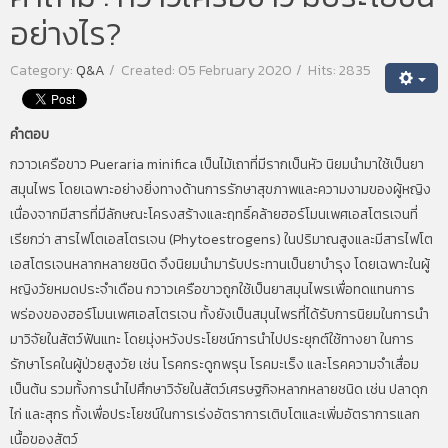
อย่างไร?
Category:
Q&A
Created: 05 February 2020
Hits: 2835
คำตอบ
กวาวเครือขาว Pueraria minifica เป็นไม้เถาที่มีรากเป็นหัว นิยมนำมาใช้เป็นยา
สมุนไพร โดยเฉพาะอย่างยิ่งทางด้านการรักษาสุขภาพและความงามของผู้หญิง
เนื่องจากมีสารที่มีลักษณะโครงสร้างและฤทธิ์คล้ายฮอร์โมนเพศเอสโตรเจนที่
เรียกว่า สารไฟโตเอสโตรเจน (Phytoestrogens) ในปริมาณสูงและมีสารไฟโต
เอสโตรเจนหลากหลายชนิด จึงนิยมนำมารับประทานเป็นยาบำรุง โดยเฉพาะในผู้
หญิงวัยหมดประจำเดือน กวาวเครือขาวถูกใช้เป็นยาสมุนไพรเพื่อทดแทนการ
พร่องของฮอร์โมนเพศเอสโตรเจน ทั้งยังเป็นสมุนไพรที่ได้รับการนิยมในการนำ
มาวิจัยในสัตว์ฟันแทะ โดยมุ่งหวังประโยชน์การนำไปประยุกต์ใช้ทางยา ในการ
รักษาโรคในผู้ป่วยสูงวัย เช่น โรคกระดูกพรุน โรคมะเร็ง และโรคความจำเสื่อม
เป็นต้น รวมทั้งการนำไปศึกษาวิจัยในสัตว์เศรษฐกิจหลากหลายชนิด เช่น ปลาดุก
ไก่ และสุกร ทั้งเพื่อประโยชน์ในการเร่งอัตราการเติบโตและเพิ่มอัตราการแลก
เนื้อของสัตว์