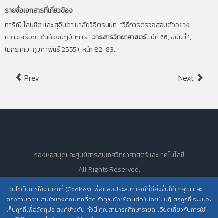
รายชื่อเอกสารที่เกี่ยวข้อง
ทาริณี โลนุชิต และ สุจินดา มาลัยวิจิตรนนท์ “วิธีการตรวจสอบตัวอย่าง
กวาวเครือขาวในห้องปฏิบัติการ”.
วารสารวิทยาศาสตร์.
ปีที่ 66, ฉบับที่ 1,
(มกราคม-กุมภาพันธ์ 2555), หน้า 82-83.
Prev
Next
กองหอสมุดและศูนย์สารสนเทศวิทยาศาสตร์และเทคโนโลยี
All Rights Reserved.
เว็บไซต์มีการใช้งานคุกกี้ (Cookies) เพื่อมอบประสบการณ์ที่ดียิ่งขึ้นให้แก่คุณ และ
ตรงตามความสนใจของคุณมากที่สุด ถ้าคุณยังใช้งานต่อไปโดยไม่ปฏิเสธคุกกี้ ระบบจะ
นโยบายการคุ้มครองข้อมูลส่วนบุคคล วศ. /
เก็บคุกกี้เพื่อวัตถุประสงค์ข้างต้น ทั้งนี้ คุณสามารถศึกษารายละเอียดเกี่ยวกับการใช้