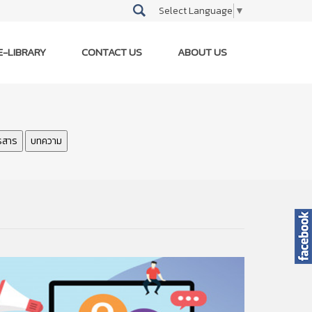
Select Language
▼
E-LIBRARY
CONTACT US
ABOUT US
รสาร
บทความ