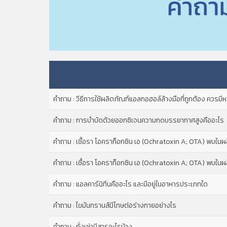
คำถาม : วีธีการใช้ผลิตภัณฑ์แอลกอฮอล์ล้างมือที่ถูกต้อง ควรมีห
คำถาม : การบำบัดด้วยออกซิเจนความกดบรรยากาศสูงคืออะไร
คำถาม : เชื้อรา โอคราท็อกซิน เอ (Ochratoxin A; OTA) พบในผ
คำถาม : เชื้อรา โอคราท็อกซิน เอ (Ochratoxin A; OTA) พบในผ
คำถาม : แอลคาร์นิทีนคืออะไร และมีอยู่ในอาหารประเภทใด
คำถาม : ไขมันทรานส์มีโทษต่อร่างกายอย่างไร
คำถาม : ถั่งเช่ามีสารอะไรบ้าง