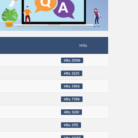
Hits
Hits: 3396
Hits: 3225
Hits: 3166
Hits: 7196
Hits: 3281
Hits: 3115
Hits: 3038