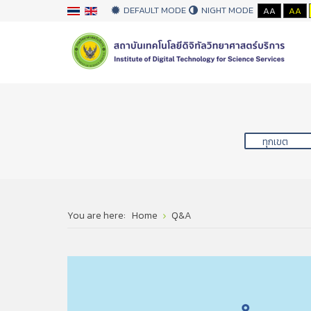
DEFAULT MODE
NIGHT MODE
AA
AA
You are here:
Home
Q&A