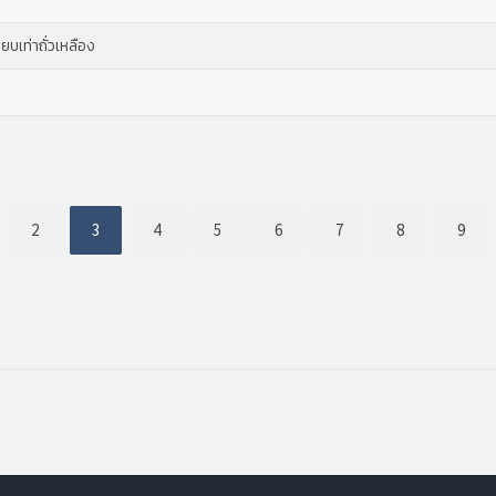
ยบเท่าถั่วเหลือง
2
3
4
5
6
7
8
9