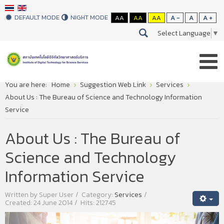
DEFAULT MODE
NIGHT MODE
AA
AA
AA
A -
A
A +
Select Language
▼
You are here:
Home
Suggestion Web Link
Services
About Us : The Bureau of Science and Technology Information
Service
About Us : The Bureau of
Science and Technology
Information Service
Written by
Super User
Category:
Services
Created: 24 June 2014
Hits: 212745