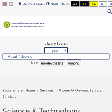
DEFAULT MODE
NIGHT MODE
AA
AA
AA
A -
Library Search
ค้นหา
หนังสือ/วารสาร
บทความ
You are here:
Home
Services
Phone/FAX/e-mail Service
Services
Science & Technology