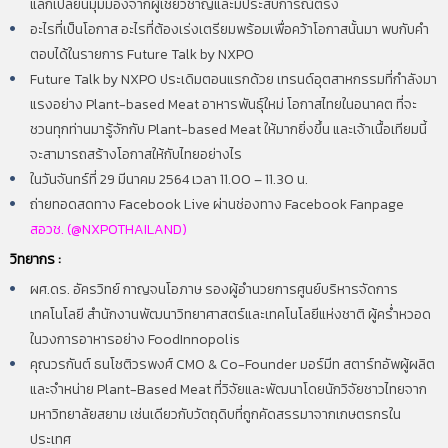
แลกเปลี่ยนมุมมองจากผู้เชี่ยวชาญและมีประสบการณ์ตรง
อะไรที่เป็นโอกาส อะไรที่ต้องเร่งเตรียมพร้อมเพื่อคว้าโอกาสนั้นมา พบกับคำ
ตอบได้ในรายการ Future Talk by NXPO
Future Talk by NXPO ประเดิมตอนแรกด้วย เทรนด์อุตสาหกรรมที่กำลังมา
แรงอย่าง Plant-based Meat อาหารพันธุ์ใหม่ โอกาสไทยในอนาคต ที่จะ
ชวนทุกท่านมารู้จักกับ Plant-based Meat ให้มากยิ่งขึ้น และเจ้าเนื้อเทียมนี้
จะสามารถสร้างโอกาสให้กับไทยอย่างไร
ในวันจันทร์ที่ 29 มีนาคม 2564 เวลา 11.00 – 11.30 น.
ถ่ายทอดสดทาง Facebook Live ผ่านช่องทาง Facebook Fanpage
สอวช. (@NXPOTHAILAND)
วิทยากร :
ผศ.ดร. อัครวิทย์ กาญจนโอภาษ
รองผู้อำนวยการศูนย์บริหารจัดการ
เทคโนโลยี สำนักงานพัฒนาวิทยาศาสตร์และเทคโนโลยีแห่งชาติ ผู้คร่ำหวอด
ในวงการอาหารอย่าง FoodInnopolis
คุณวรกันต์ ธนโชติวรพงศ์
CMO & Co-Founder มอร์มีท สตาร์ทอัพผู้ผลิต
และจำหน่าย Plant-Based Meat ที่วิจัยและพัฒนาโดยนักวิจัยชาวไทยจาก
มหาวิทยาลัยสยาม เช่นเดียวกับวัตถุดิบที่ถูกคัดสรรมาจากเกษตรกรใน
ประเทศ