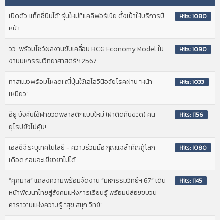
เปิดตัว 'แท็กซี่บินได้' รุ่นใหม่ที่แคลิฟอร์เนีย ตั้งเป้าให้บริการปี
Hits: 1080
หน้า
วว. พร้อมโชว์ผลงานขับเคลื่อน BCG Economy Model ใน
Hits: 1090
งานมหกรรมวิทยาศาสตร์ฯ 2567
ทาสแมวพร้อมโหลด! ญี่ปุ่นใช้เอไอวินิจฉัยโรคผ่าน “หน้า
Hits: 1033
เหมียว”
อียู บังคับใช้ฝาขวดพลาสติกแบบใหม่ (ฝาติดกับขวด) คน
Hits: 1156
ยุโรปยังไม่คุ้น!
เอสซีจี ระบุเทคโนโลยี - ความร่วมมือ กุญแจสำคัญกู้โลก
Hits: 1080
เดือด ก่อนจะเยียวยาไม่ได้
“ศุภมาส” แถลงความพร้อมจัดงาน “มหกรรมวิทย์ฯ 67” เดิน
Hits: 1145
หน้าพัฒนาไทยสู่สังคมแห่งการเรียนรู้ พร้อมปล่อยขบวน
คาราวานแห่งความรู้ “สุข สนุก วิทย์”