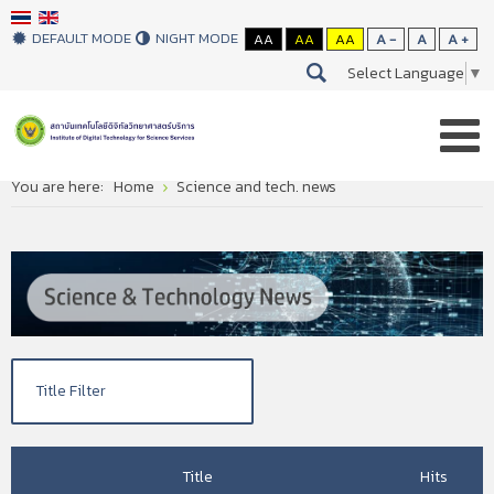
DEFAULT MODE
NIGHT MODE
AA
AA
AA
A -
A
A +
Select Language
▼
You are here:
Home
Science and tech. news
Title
Hits