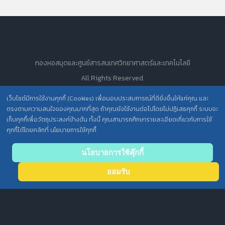
กองหอสมุดและศูนย์สารสนเทศวิทยาศาสตร์และเทคโนโลยี
All Rights Reserved.
เว็บไซต์มีการใช้งานคุกกี้ (Cookies) เพื่อมอบประสบการณ์ที่ดียิ่งขึ้นให้แก่คุณ และ
ตรงตามความสนใจของคุณมากที่สุด ถ้าคุณยังใช้งานต่อไปโดยไม่ปฏิเสธคุกกี้ ระบบจะ
นโยบายการคุ้มครองข้อมูลส่วนบุคคล วศ. /
เก็บคุกกี้เพื่อวัตถุประสงค์ข้างต้น ทั้งนี้ คุณสามารถศึกษารายละเอียดเกี่ยวกับการใช้
ประกาศความเป็นส่วนตัว (Privacy Notice) สำหรับการบริการสารสนเทศ
คุกกี้ได้โดยคลิกที่ นโยบายการใช้คุกกี้
Back
นโยบายการใช้คุ๊กกี้
to top
ยอมรับ