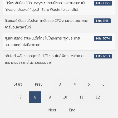
เมิร์ซฯ จับมือคลินิก upcycle "ขยะหัตถการความงาม" เป็น
Hits: 1365
"ถังอเนกประสงค์" มุ่งเป้า Zero Waste to Landfill
สีเบเยอร์ รับมอบใบประกาศรับรอง CFO สานต่อนโยบายลด
Hits: 1143
คาร์บอนฟุตพริ้นท์
ศูนย์ฯ สิริกิติ์ สานฝันเด็กไทย ในโครงการ "จุดประกาย
Hits: 1074
อนาคตเทคโนโลยีอวกาศ"
"ซันไลต์ พลัส" ออกสูตรใหม่ ใช้ "แรมโนลิพิด" สารทำความ
Hits: 1250
สะอาดย่อยสลายได้ตามธรรมชาติ
Start
Prev
3
4
5
6
7
8
9
10
11
12
Next
End