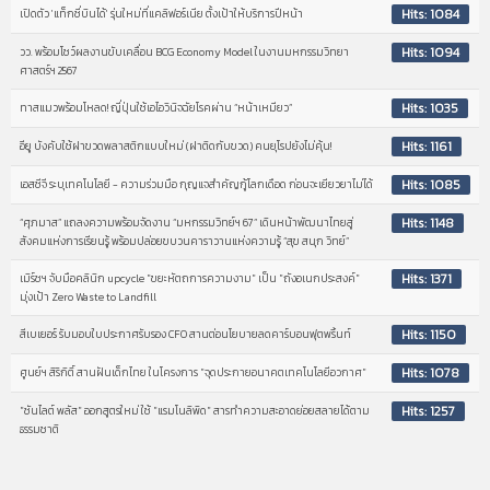
Hits: 1084
เปิดตัว 'แท็กซี่บินได้' รุ่นใหม่ที่แคลิฟอร์เนีย ตั้งเป้าให้บริการปีหน้า
Hits: 1094
วว. พร้อมโชว์ผลงานขับเคลื่อน BCG Economy Model ในงานมหกรรมวิทยา
ศาสตร์ฯ 2567
Hits: 1035
ทาสแมวพร้อมโหลด! ญี่ปุ่นใช้เอไอวินิจฉัยโรคผ่าน “หน้าเหมียว”
Hits: 1161
อียู บังคับใช้ฝาขวดพลาสติกแบบใหม่ (ฝาติดกับขวด) คนยุโรปยังไม่คุ้น!
Hits: 1085
เอสซีจี ระบุเทคโนโลยี - ความร่วมมือ กุญแจสำคัญกู้โลกเดือด ก่อนจะเยียวยาไม่ได้
Hits: 1148
“ศุภมาส” แถลงความพร้อมจัดงาน “มหกรรมวิทย์ฯ 67” เดินหน้าพัฒนาไทยสู่
สังคมแห่งการเรียนรู้ พร้อมปล่อยขบวนคาราวานแห่งความรู้ “สุข สนุก วิทย์”
Hits: 1371
เมิร์ซฯ จับมือคลินิก upcycle "ขยะหัตถการความงาม" เป็น "ถังอเนกประสงค์"
มุ่งเป้า Zero Waste to Landfill
Hits: 1150
สีเบเยอร์ รับมอบใบประกาศรับรอง CFO สานต่อนโยบายลดคาร์บอนฟุตพริ้นท์
Hits: 1078
ศูนย์ฯ สิริกิติ์ สานฝันเด็กไทย ในโครงการ "จุดประกายอนาคตเทคโนโลยีอวกาศ"
Hits: 1257
"ซันไลต์ พลัส" ออกสูตรใหม่ ใช้ "แรมโนลิพิด" สารทำความสะอาดย่อยสลายได้ตาม
ธรรมชาติ