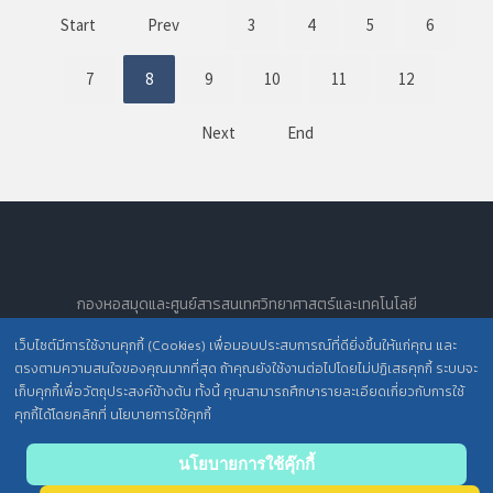
Start
Prev
3
4
5
6
7
8
9
10
11
12
Next
End
กองหอสมุดและศูนย์สารสนเทศวิทยาศาสตร์และเทคโนโลยี
All Rights Reserved.
เว็บไซต์มีการใช้งานคุกกี้ (Cookies) เพื่อมอบประสบการณ์ที่ดียิ่งขึ้นให้แก่คุณ และ
ตรงตามความสนใจของคุณมากที่สุด ถ้าคุณยังใช้งานต่อไปโดยไม่ปฏิเสธคุกกี้ ระบบจะ
เก็บคุกกี้เพื่อวัตถุประสงค์ข้างต้น ทั้งนี้ คุณสามารถศึกษารายละเอียดเกี่ยวกับการใช้
นโยบายการคุ้มครองข้อมูลส่วนบุคคล วศ. /
คุกกี้ได้โดยคลิกที่ นโยบายการใช้คุกกี้
ประกาศความเป็นส่วนตัว (Privacy Notice) สำหรับการบริการสารสนเทศ
Back to
นโยบายการใช้คุ๊กกี้
top