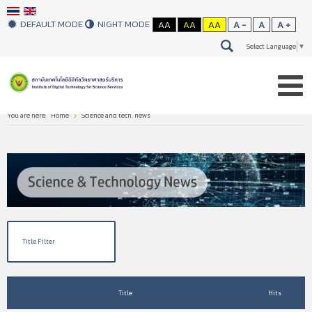
DEFAULT MODE
NIGHT MODE
AA
AA
AA
A -
A
A +
Select Language
▼
You are here:
Home
Science and tech. news
Title
Hits