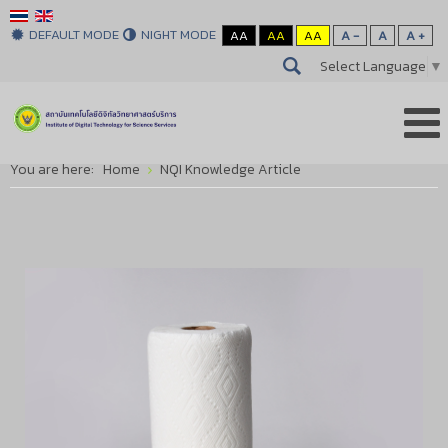
DEFAULT MODE
NIGHT MODE
AA
AA
AA
A -
A
A +
Select Language
▼
You are here:
Home
NQI Knowledge Article