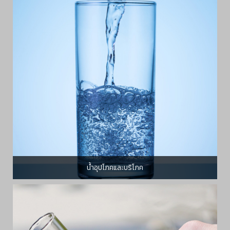
น้ำอุปโภคและบริโภค