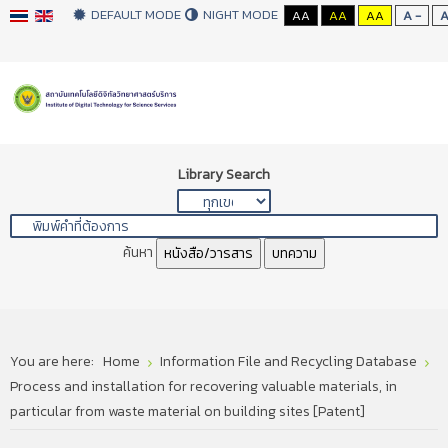
DEFAULT MODE
NIGHT MODE
AA
AA
AA
A -
Library Search
ค้นหา
หนังสือ/วารสาร
บทความ
You are here:
Home
Information File and Recycling Database
Process and installation for recovering valuable materials, in
particular from waste material on building sites [Patent]