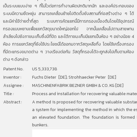
เป็นระบบแบบง่าย ๆ ที่ไม่ไวต่อการทำงานผิดปกติมากนัก และองค์ประกอบของ
ระบบมีความยืดหยุ่น สามารถเคลื่อนย้ายไปติดตั้งยังสถานที่ก่อสร้างต่าง ๆ ได้
และมีค่าใช้จ่ายต่ำที่สุด ระบบการคัดแยกนี้มีการกรองเบื้องต้นโดยใช้อุปกรณ์
กรองแบบหยาบเพื่อแยกวัสดุขนาดใหญ่ออกไป จากนั้นเคลื่อนไปตามสายพาน
ลำเลียงไปยังภาชนะเก็บซึ่งมีที่ปิด และใต้ภาชนะเก็บมีแยกเป็นห้อง ๆ อย่างน้อย 4
ห้อง การแยกวัสดุที่ยังใช้ประโยชน์ได้ออกมจากวัสดุเหลือทิ้ง โดยใช้เครื่องกรอง
ที่มีตะแกรงขนาดต่าง ๆ วางเรียงต่อกัน วัสดุที่กรองได้จะถูกส่งไปเก็บตามห้อง
ต่าง ๆ ดังกล่าว
Patent No.
US 5,333,738
Inventor :
Fuchs Dieter [DE]; Strohhaecker Peter [DE]
Assignee :
MASCHINENFABRIK BEZNER GMBH & CO. KG [DE]
Title :
Process and installation for recovering valuable materi
Abstract :
A method is proposed for recovering valuable substanc
a system for implementing the method in which the es
an elevated foundation. The foundation is formed b
bunkers.