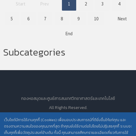
Start
Prev
1
2
3
4
5
6
7
8
9
10
Next
End
Subcategories
กองหอสมุดและศูนย์สารสนเทศวิทยาศาสตร์และเทคโนโลยี
All Rights Reserved.
เว็บไซต์มีการใช้งานคุกกี้ (Cookies) เพื่อมอบประสบการณ์ที่ดียิ่งขึ้นให้แก่คุณ และ
ตรงตามความสนใจของคุณมากที่สุด ถ้าคุณยังใช้งานต่อไปโดยไม่ปฏิเสธคุกกี้ ระบบจะ
นโยบายการคุ้มครองข้อมูลส่วนบุคคล วศ. /
เก็บคุกกี้เพื่อวัตถุประสงค์ข้างต้น ทั้งนี้ คุณสามารถศึกษารายละเอียดเกี่ยวกับการใช้