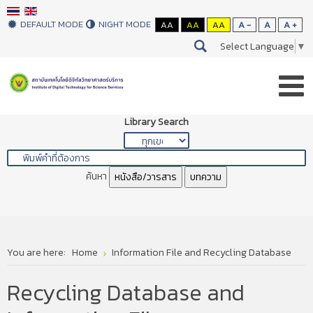
DEFAULT MODE
NIGHT MODE
AA
AA
AA
A -
A
A +
Select Language
▼
Library Search
ค้นหา
หนังสือ/วารสาร
บทความ
You are here:
Home
Information File and Recycling Database
Recycling Database and