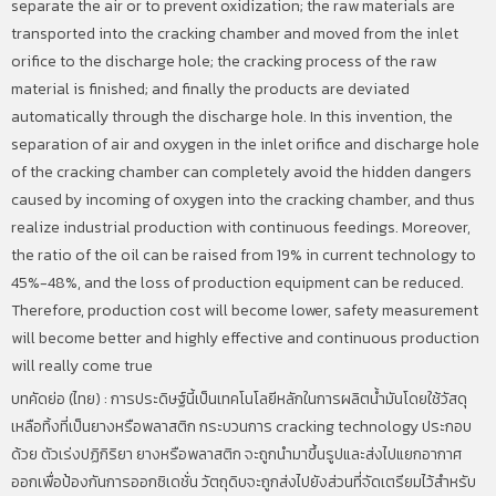
separate the air or to prevent oxidization; the raw materials are
transported into the cracking chamber and moved from the inlet
orifice to the discharge hole; the cracking process of the raw
material is finished; and finally the products are deviated
automatically through the discharge hole. In this invention, the
separation of air and oxygen in the inlet orifice and discharge hole
of the cracking chamber can completely avoid the hidden dangers
caused by incoming of oxygen into the cracking chamber, and thus
realize industrial production with continuous feedings. Moreover,
the ratio of the oil can be raised from 19% in current technology to
45%-48%, and the loss of production equipment can be reduced.
Therefore, production cost will become lower, safety measurement
will become better and highly effective and continuous production
will really come true
บทคัดย่อ (ไทย) :
การประดิษฐ์นี้เป็นเทคโนโลยีหลักในการผลิตน้ำมันโดยใช้วัสดุ
เหลือทิ้งที่เป็นยางหรือพลาสติก กระบวนการ
cracking technology
ประกอบ
ด้วย ตัวเร่งปฏิกิริยา ยางหรือพลาสติก จะถูกนำมาขึ้นรูปและส่งไปแยกอากาศ
ออกเพื่อป้องกันการออกซิเดชั่น วัตถุดิบจะถูกส่งไปยังส่วนที่จัดเตรียมไว้สำหรับ