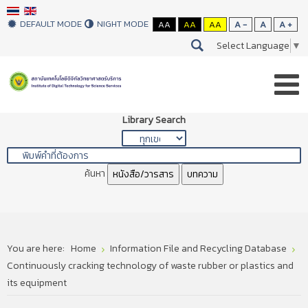
DEFAULT MODE
NIGHT MODE
AA
AA
AA
A -
A
A +
Select Language
▼
Library Search
ค้นหา
หนังสือ/วารสาร
บทความ
You are here:
Home
Information File and Recycling Database
Continuously cracking technology of waste rubber or plastics and
its equipment