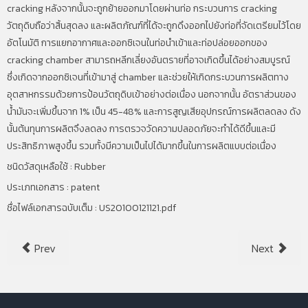
cracking
หลังจากนั้นจะถูกย้ายออกมาโดยผ่านท่อ กระบวนการ
cracking
วัตถุดิบถือว่าสิ้นสุดลง และผลิตภัณฑ์ที่ได้จะถูกดึงออกไปยังท่อที่จัดเตรียมไว้โดย
อัตโนมัติ การแยกอากาศและออกซิเจนในท่อนำเข้าและท่อปล่อยออกของ
cracking chamber
สามารถหลีกเลี่ยงอันตรายที่อาจเกิดขึ้นได้อย่างสมบูรณ์
ซึ่งเกิดจากออกซิเจนที่เข้ามาสู่
chamber
และช่วยให้เกิดกระบวนการผลิตทาง
อุตสาหกรรมด้วยการป้อนวัตถุดิบเข้าอย่างต่อเนื่อง นอกจากนั้น อัตราส่วนของ
น้ำมันจะเพิ่มขึ้นจาก
1%
เป็น
45-48%
และการสูญเสียอุปกรณ์การผลิตลดลง ดัง
นั้นต้นทุนการผลิตจึงลดลง การตรวจวัดความปลอดภัยจะทำได้ดีขึ้นและมี
ประสิทธิภาพสูงขึ้น รวมทั้งมีความเป็นไปได้มากขึ้นในการผลิตแบบต่อเนื่อง
ชนิดวัสดุเหลือใช้ : Rubber
ประเภทเอกสาร : patent
ชื่อไฟล์เอกสารฉบับเต็ม :
US20100121121.pdf
Prev
Next