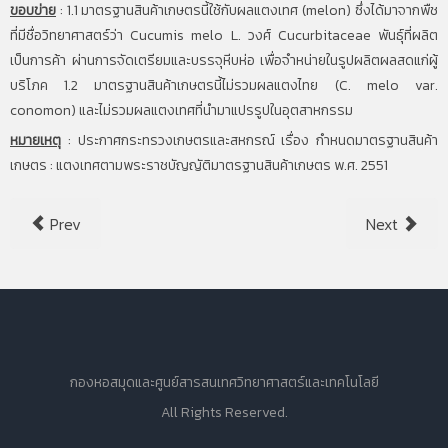
ขอบข่าย
:
1.1 มาตรฐานสินค้าเกษตรนี้ใช้กับผลแตงเทศ (melon) ซึ่งได้มาจากพืช
ที่มีชื่อวิทยาศาสตร์ว่า Cucumis melo L. วงศ์ Cucurbitaceae พันธุ์ที่ผลิต
เป็นการค้า ผ่านการจัดเตรียมและบรรจุหีบห่อ เพื่อจำหน่ายในรูปผลิตผลสดแก่ผู้
บริโภค 1.2 มาตรฐานสินค้าเกษตรนี้ไม่รวมผลแตงไทย (C. melo var.
conomon) และไม่รวมผลแตงเทศที่นำมาแปรรูปในอุตสาหกรรม
หมายเหตุ
:
ประกาศกระทรวงเกษตรและสหกรณ์ เรื่อง กำหนดมาตรฐานสินค้า
เกษตร : แตงเทศตามพระราชบัญญัติมาตรฐานสินค้าเกษตร พ.ศ. 2551
Prev
Next
กองหอสมุดและศูนย์สารสนเทศวิทยาศาสตร์และเทคโนโลยี
All Rights Reserved.