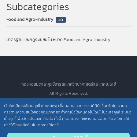
Subcategories
Food and Agro-Industry
40
มาตรฐาน และกฎระเบียบ ใน หมวด Food and Agro-Industry
กองหอสมุดและศูนย์สารสนเทศวิทยาศาสตร์และเทคโนโลยี
All Rights Reserved.
เว็บไซต์มีการใช้งานคุกกี้ (Cookies) เพื่อมอบประสบการณ์ที่ดียิ่งขึ้นให้แก่คุณ และ
ตรงตามความสนใจของคุณมากที่สุด ถ้าคุณยังใช้งานต่อไปโดยไม่ปฏิเสธคุกกี้ ระบบจะ
นโยบายการคุ้มครองข้อมูลส่วนบุคคล วศ. /
เก็บคุกกี้เพื่อวัตถุประสงค์ข้างต้น ทั้งนี้ คุณสามารถศึกษารายละเอียดเกี่ยวกับการใช้
คุกกี้ได้โดยคลิกที่ นโยบายการใช้คุกกี้
ประกาศความเป็นส่วนตัว (Privacy Notice) สำหรับการบริการสารสนเทศ