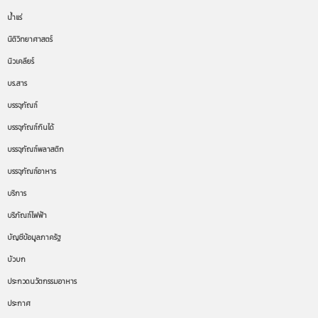
น้ำแร่
นิติวิทยาศาสตร์
นิวเคลียร์
บร.สาร
บรรจุภัณฑ์
บรรจุภัณฑ์กินได้
บรรจุภัณฑ์พลาสติก
บรรจุภัณฑ์อาหาร
บริการ
บริภัณฑ์ไฟฟ้า
บัญชีข้อมูลภาครัฐ
บัวบก
ประกวดนวัตกรรมอาหาร
ประกาศ