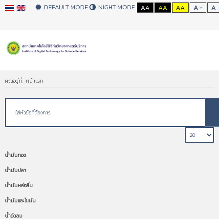
DEFAULT MODE
NIGHT MODE
AA
AA
AA
A -
A
คุณอยู่ที่:
หน้าแรก
น้ำมันทอด
น้ำมันปลา
น้ำมันหล่อลื่น
น้ำมันและไขมัน
น้ำอัดลม