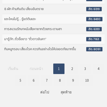
8 ผัก ห้ามกินดิบ เสี่ยงอันตราย
ฮิต: 6139
แซะไหนไม่รู้....รู้แต่ต้นแซะ
ฮิต: 8430
การสงวนรักษาหนังสือหายากด้วยกระดาษสา
ฮิต: 6333
มารู้จัก..ถั่วชื่อยาว “ถั่วดาวอินคา”
ฮิต: 7163
กินหมูกรอบ เสี่ยงโรค ควรกินอย่างไรให้ปลอดภัยมากขึ้น
ฮิต: 8091
เริ่มต้น
ก่อนหน้า
1
2
3
4
5
6
7
8
9
10
ต่อไป
สุดท้าย