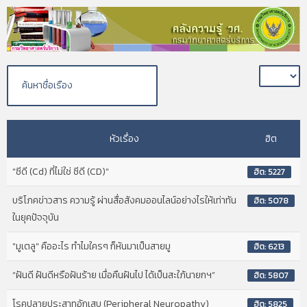
หัวเรื่อง
ฮิต
"ซีดี (Cd) ที่ไม่ใช่ ซีดี (CD)"
ฮิต: 5227
บริโภคข่าวสาร ความรู้ ผ่านสื่อสังคมออนไลน์อย่างไรให้เท่าทัน
ฮิต: 5078
ในยุคปัจจุบัน
"มูเตลู" คืออะไร ทำไมใครๆ ก็หันมาเป็นสายมู
ฮิต: 6213
“ฝันดี ฝันดีหรือฝันร้าย เมื่อคืนฝันไป ได้เป็นสะใภ้นายกฯ”
ฮิต: 5807
โรคปลายประสาทอักเสบ (Peripheral Neuropathy)
ฮิต: 5825