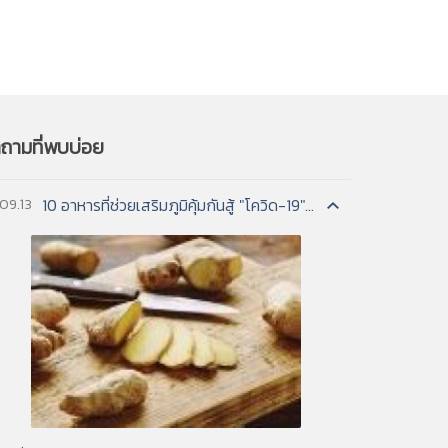
 in soil,
เมล
info@dss.go.th
***
esses
เป็นสาเหตุของการเกิดฝ้า
tertiary
 and
t
is-à-vis that of five other countries—Japan,
เมล
info@dss.go.th
***
 economic competitiveness. The areas
ถามที่พบบ่อย
ine a country's relative strength and
broad areas are each represented by a
ns
10 อาหารที่ช่วยเสริมภูมิคุ้มกันสู้ "โควิด-19"...
.09.13
เมล
info@dss.go.th
***
-à-vis that of five other countries—Japan,
 economic competitiveness. The areas
ine a country's relative strength and
broad areas are each represented by a
es.[1] As used here, robot technology covers