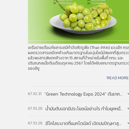
program-controlled manipulators—e.g., the m
PAT. FILE 207
Ginger extract
excludes non-program-controlled manipulator
PAT. FILE 206
Alarm disc brake lock
อ่านฉบับเต็ม
PAT. FILE 205
Method for determination o
4. TO PROMOTE INNOVATION: THE PROPER BALANCE
PAT. FILE 204
Vibration test apparatus
Federal Trade Commission
เขียนโดย :
PAT. FILE 203
Anti-hair loss shampoo
PAT. FILE 202
Smoked fish products
แหล่งข้อมูล :
A Report by the Federal Trade Commis
PAT. FILE 201
Tea pouch and bag package
Competition and patents stand out
รายละเอียด :
PAT. FILE 200
Motorcycle safety helmet wi
innovation, but each requires a proper balan
เครือข่ายเตือนภัยสารเคมีกำจัดศัตรูพืช (Thai-PAN) แจงอีก กร
can harm the other policy’s effectiveness.
ผลตรวจสารเคมีตกค้างเกินมาตรฐานในองุ่นไชน์มัสแคทที่สุ่มตรว
แล้วพบสารพิษตกค้างจาก 15 สถานที่จำหน่ายในพื้นที่ กทม. และ
system to maintain a proper balance with co
ปริมณฑลเมื่อต้นเดือนตุลาคม 2567 โดยได้หยิบยกมาตรฐานตรว
of Justice (DOJ) (forthcoming), will discus
ของอียู
อ่านฉบับเต็ม
READ MORE
“Green Technology Expo 2024” ดันเทคโนโลยีสีเขียว แก้โลกเดือด...
67.10.31
น้ำมันตับปลามีประโยชน์อย่างไร ทำไมยุคหนึ่งอังกฤษส่งเสริมให้เด็กกินเป็นประจำ...
67.10.28
อีโคไลระบาดที่แมคโดนัลด์ เปิดปมปัญหาสุขอนามัยพืชผักในสหรัฐฯ...
67.10.28