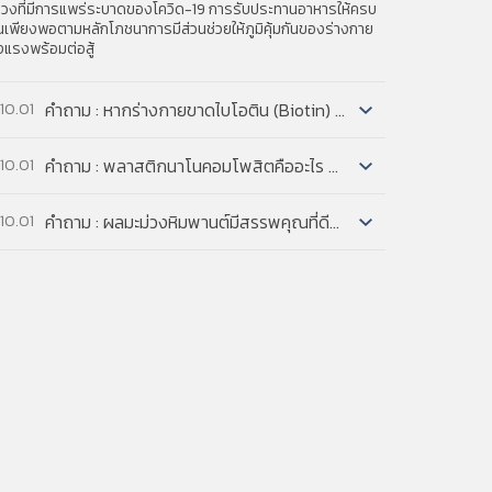
s, safety devices, and accessories—and
่วงที่มีการแพร่ระบาดของโควิด-19 การรับประทานอาหารให้ครบ
นเพียงพอตามหลักโภชนาการมีส่วนช่วยให้ภูมิคุ้มกันของร่างกาย
งแรงพร้อมต่อสู้
คำถาม : หากร่างกายขาดไบโอติน (Biotin) จะมีอาการผิดปกติอย่างไรบ้าง และอาหารชนิดใดบ้างที่มี Biotin...
10.01
อบ : หากร่างกายขาด Biotin จะมีอาการ ผมร่วง, เหี่ยวย่น, หรือ
mpetition and patent policy can foster
คำถาม : พลาสติกนาโนคอมโพสิตคืออะไร มีสมบัติโดดเด่นอย่างไร...
10.01
อยตีนกาก่อนวัยอันควร และผิวหนังเป็นผื่นตกสะเก็ด การขาดไบโอ
e policy’s rules are interpreted and applied
ส่วนใหญ่มักจะเกิดใ
nd makes recommendations for the patent
อบ : พลาสติกนาโนคอมโพสิตคือ โพลิเมอร์ผสมหรือคอมพาวด์ที่
คำถาม : ผลมะม่วงหิมพานต์มีสรรพคุณที่ดีต่อร่างกายอย่างไรบ้าง...
10.01
งค์ประกอบของอนุภาคขนาดเล็กมากระดับนาโนเป็นสัดส่วน 2-
nd the Antitrust Division of the Department
% โดยน้ำหนัก โดยอนุภาคขนาด
alance with the patent system.
ตอบ
ะม่วงหิมพานต์มีสารอะนาคาร์ดิค แอซิด ที่ต่อต้านการเจริญของ
้องอกมะเร็งเต้านม ได้อย่างมีนัยสำคัญ
มะม่วงหิมพานต์มีสารคาร์ดอล