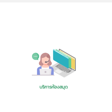
พืช และถั่ว (Plant-Based Diet)
เล็กทรอนิกส์ (e-Book)
nal
Bern, Switzerland Patent Office (Fig. 1). He
หนังสือทางด้าน
(later called ETH) in 1900 and unsuc-cessful
ญ่มักจะเกิดในหญิงตั้งครรภ์ ผู้ติดสุราเรื้อรัง ผู้อยู่ใน
หนังสือที่เผยแพร่ฟรี
n
amined during his five years at the office in
เรียที่สำคัญก็อาจจะเป็นสาเหตุของการขาดวิตามินและไบโอติน
หนังสืออิเล็กทรอนิกส์
al. It is well- -known that Einstein’s period
ไลน์ ผ่าน Smartphone
-tion has, of course, been given to Einstein’s
ได้ มีหนังสือกว่า 500
.
)
 of patent applications did he work with?
d outlook
 for
-9
น้ำหนัก โดยอนุภาคขนาด นาโน(10
เมตร) มีขนาดเล็ก
ีสมบัติการป้องกันการซึมผ่าน และสมบัติการหน่วงไฟ แต่
n
ilica
-à-vis that of five other countries—Japan,
บริการห้องสมุด
om
หน้า 2-13.
 economic competitiveness. The areas
e
ine a country's relative strength and
 broad areas were each represented by a