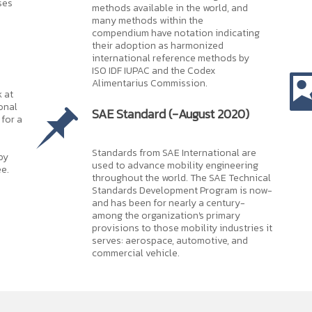
ses
methods available in the world, and
many methods within the
compendium have notation indicating
their adoption as harmonized
international reference methods by
ISO IDF IUPAC and the Codex
Alimentarius Commission.
k at
onal
SAE Standard (-August 2020)
for a
Standards from SAE International are
by
used to advance mobility engineering
e.
throughout the world. The SAE Technical
Standards Development Program is now-
and has been for nearly a century-
among the organization's primary
provisions to those mobility industries it
serves: aerospace, automotive, and
commercial vehicle.
านหนังสือออนไลน์...
อง
โควิด
-19 การรับประทานอาหารให้ครบถ้วนเพียงพอตามหลัก
โภชนาการ
มีส่วนช่วยใ
ยความสะดวกแก่ผู้ใช้บริการ ให้สามารถสืบค้นข้อมูลและเข้าถึงข้อมูล e-book ผ่าน Mo