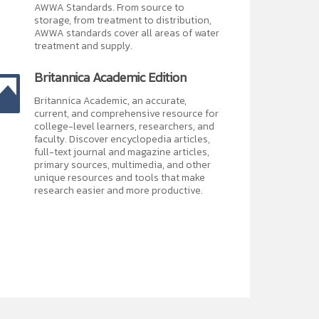
AWWA Standards. From source to
storage, from treatment to distribution,
AWWA standards cover all areas of water
treatment and supply.
Britannica Academic Edition
Britannica Academic, an accurate,
current, and comprehensive resource for
college-level learners, researchers, and
faculty. Discover encyclopedia articles,
full-text journal and magazine articles,
primary sources, multimedia, and other
unique resources and tools that make
research easier and more productive.
ห้ภูมิคุ้มกันของร่างกายแข็งแรงพร้อมต่อสู้กับเชื้อไวรัส มี
bile devices ของท่านได้สะดวก ทุกที่ ทุกเวลา ท่านสามารถ