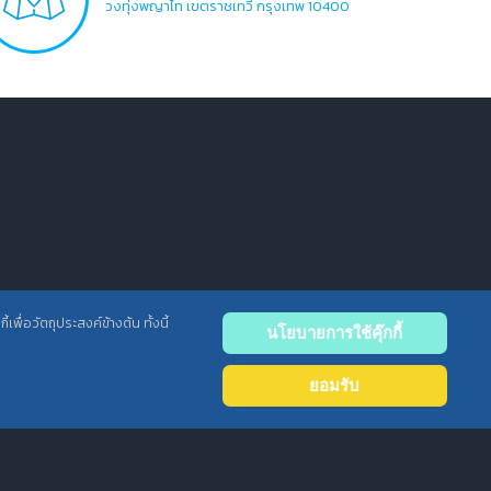
วงทุ่งพญาไท เขตราชเทวี กรุงเทพ 10400
พื่อวัตถุประสงค์ข้างต้น ทั้งนี้
นโยบายการใช้คุ๊กกี้
Back
to
ยอมรับ
top