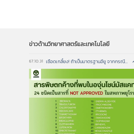
อ่านฉบับเต็ม
เจ้าของสิทธิบัตรจะต้อง ....
Petrochemical industry as a sou
ยืมหนังสืออ่านแบบออนไลน์/ออฟไลน์ ผ่า
***หากต้องการเอกสารฉบับเต็ม โปรดติดต่อเจ้าห
IF 110 (214)
Evaluation of the reuse of
PAT. FILE 228
ผลมะม่วงหิมพานต์มีสารอะนาคาร์ดิค แอซิด ที่ต่อต้า
Mangosteen peel extract
sewage, and bay
IF 57 (308)
หากต้องการป้องกันการละเมิดสิทธิบัตรของผู้อื่นจะทำ
หรือคอมพิวเตอร์ส่วนบุคคลได้ มีหนังสือกว่
3. International Patenting Trends in Biotech
in horticulture
ผลมะม่วงหิมพานต์มีสารคาร์ดอล (Cardol) มีฤทธิ์ย
PAT. FILE 227
Mangosteen extract
IF 111 (166)
Continuous digester rapid thin
ก่อนการผลิตสินค้า ....
ผลมะม่วงหิมพานต์ให้สารประกอบจำพวกฟีนอลที่สามารถยั
เขียนโดย :
Lawrence M. Rausch
IF 112 (64)
A new and quick testing me
PAT. FILE 226
Lemongrass essential oil
Smart chemometric-assisted spe
ข้อมูลความรู้ทั้งหมดของวิธีทำผลิตภัณฑ์มีรวมอยู่ในเ
Robust design of hybrid so
IF 120 (79)
แหล่งข้อมูล :
PAT. FILE 225
NSF 99-351 June 18, 1999
Beverages from lemongras
IF 116 (54)
combination recommended for c
ขอบเขตของเนื้อหา ....
photovoltaic technologies
PAT. FILE 224
Cosmetics from lemongras
รายละเอียด :
This report is the second in a th
***หากต้องการเอกสารฉบับเต็ม โปรดติดต่อเจ้าห
Biotechnological approaches
อยากรู้เทคโนโลยีต้องดูที่เอกสารสารสิทธิบัตรฉบับใหม่เ
PAT. FILE 223
Thermal mud
IF 123 (39)
Germany, France, the United Kingdom, and S
economy
การประดิษฐ์สิ่งใดสิ่งหนึ่งมักจะต้อง ....
ข่าวด้านวิทยาศาสตร์และเทคโนโลยี
PAT. FILE 222
Curry paste and curry sauc
examined are advanced manufacturing, biote
IF 123 (40)
Trash or treasure? A circul
PAT. FILE 221
Medicine and extract from 
interest in these areas is international pate
IF 128 (23)
Energy and cost savings of 
PAT. FILE 220
Canna Indica
narrower subfield. This report examines gene
Recent advances in synthesi
เชือดเกลี้ยง! ถ้าเป็นมาตรฐานอียู จากกรณีพบสารพิษในองุ่นไชน์มัสแคท...
67.10.31
PAT. FILE 219
Chocolate containing vitam
IF 140 (75)
อ่านฉบับเต็ม
and other carbon derivativ
PAT. FILE 218
Process for removing caffei
IF 141 (51)
How to generate popular po
PAT. FILE 217
Roofing products with solar
***หากต้องการเอกสารฉบับเต็ม โปรดติดต่อเจ้าห
4. International Patenting Trends in Manufa
PAT. FILE 216
Noni juice
เขียนโดย :
Lawrence M. Rausch
PAT. FILE 215
Mask for use in case of fire
PAT. FILE 214
Drone control system
แหล่งข้อมูล :
NSF 99-343 April 22, 1999
PAT. FILE 213
Asphalt-rubber paving and 
รายละเอียด :
This report is the first in a thr
PAT. FILE 212
Rubber paving and flooring
Germany, France, the United Kingdom, and S
PAT. FILE 211
Banana storage
examined are advanced manufacturing, biote
PAT. FILE 210
Strawberry extract
interest in these areas is international pate
PAT. FILE 209
Mulberry extract
narrower subfield. This report examines rob
PAT. FILE 208
Curcuma extract