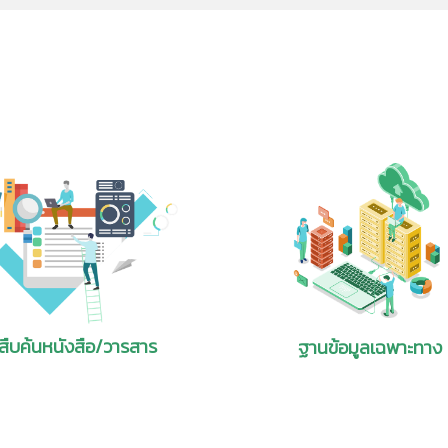
คัญที่แสดงให้เห็นว่าการรับประทานอาหารจากพืช ผัก ผลไม้ เห็ดต่างๆ รวมไปถึงธัญ
องรับการใช้งานทั้งระบบ iOS และ Android ซึ่งมีรายการดังนี้
n File - IF) ประจำเดือน พฤศจิกายน2567...
nt Application
2-ebook
รผิดปกติอย่างไรบ้าง และอาหารชนิดใดบ้างที่มี Biotin...
ารสารและบทความวารสาร
เป็นแอปพลิเคชัน สำหรับยืมอ่านหนังสืออิ
ites in shrimp by BIOFISH 300/3000 SUL method, Collaborative study: Fi
ng the 2005 World Year of Physics about Einstein’s work inthe 
ละ e-book เพียงติดตั้ง
ที่สำนักหอสมุดฯจัดหามาให้บริการซึ่งเป็น
thereafter completing his studies at the Zurich Poly-technic 
ยวย่น
หรือมีรอยตีนกาก่อนวัยอันควร และผิวหนังเป็นผื่นตกสะเก็ด การขาดไบโอตินส่วนให
นอกจากนี้ยังสามารถ
วิทยาศาสตร์และเทคโนโลยี นอกจากนี้ยังมี
oxins in polished rice by liquid chromatography–fluorescence detectio
wever, little seems to be known of the patentapplications he ex
 File - IF) ประจำเดือน ตุลาคม 2567...
ป็นเวลานานๆ การใช้ยาบางชนิดเช่นยาประเภทแอนตี้ไบโอติกต่างๆ ซึ่งมีฤทธิ์ทำลายแบคที
ช้งานของท่านได้ เช่น
และหนังสืออื่นๆ ที่น่าสนใจ จัดทำในรูปแบบ
cleanup and precolumn derivatization: Single-laboratory and inter-
cations – one that was submittedby a rather remarkable individu
ากพืชพบในถั่วเมล็ดแห้งและพืชตระกูลถั่ว ขนมปังโฮลวีต และซีเรียล ผลไม้เปลือกแข็ง
สืบค้น
สามารถยืมหนังสืออ่านแบบออนไลน์/ออฟ
s
lent family life, was the most fruitful of his career. Great atten
Tablet หรือเครื่องคอมพิวเตอร์ส่วนบุคคล
หน้า 36-37
asymmetric-electrode plasma optical emission spectroscopy (LAEP-OES
at was he doing during the hours spent in the office? What sorts
เล่ม
 proteins: ingredient innovations, bioprocess considerations, an
otal mercury in tuna
)
ict tire air pressure loss over time
ดเด่นอย่างไร...
on fermentation technology: A cross-cultural study
ed Materials: Ceramics
hrough Chat GPT: AI is accelerating medical diagnosis
ชื่อเรื่อง
tives in commercial biodegradable plastic products: Implications
e-dimensional bioprinting in drug discovery and development
มพาวด์ที่มีองค์ประกอบของอนุภาคขนาดเล็กมากระดับนาโนเป็นสัดส่วน 2-10
โดย
t
l risk
ครงสร้างระดับนาโนในพลาสติก ทำให้วัสดุมีความแข็งแรง มีสมบัติการทนความร้อน ม
of a GC–MS method based on solid-phase extraction and derivatizatio
etic rubber ink with high solid content reinforced by networked s
 และสามารถนำกลับไปขึ้นรูปใหม่ได้
curonide-conjugated bisphenol F in biological samples
ee-part series that examines America’s technological position vis
สืบค้นหนังสือ/วารสาร
ฐานข้อมูลเฉพาะทาง
ted NBR-based rubber O-rings as the inner part of rod seals
 emission implications of new technologies in a kraft mill: Insights fr
g
outh Korea—in technical areas likely to be important to future
 File - IF) ประจำเดือน กันยายน 2567...
ล็กทรอนิกส์ (e-Book)
parent MXene decoration for ocular photothermal therapy and ey
del
air purification
chnology, and advanced materials; the indicator used to determ
นังสือทางด้าน
acy and integration through different types of cases in teacher
stem for fine particulate on road
ent activity. To facilitate patent search and analysis, the three
นังสือที่เผยแพร่ของ
aluation of a new test kit for quantifying the degree of DNA
ยอย่างไรบ้าง...
ลยี และหนังสืออื่นๆ
ference material solutions for phytochemicals in ginger and kava
anced ceramic technologies as a proxy for advanced materials.
[1]
proactive customer insight extraction in product development
อนิกส์ ผู้ใช้งานสามารถ
 of hydrogen blending on the European energy system towards 2050