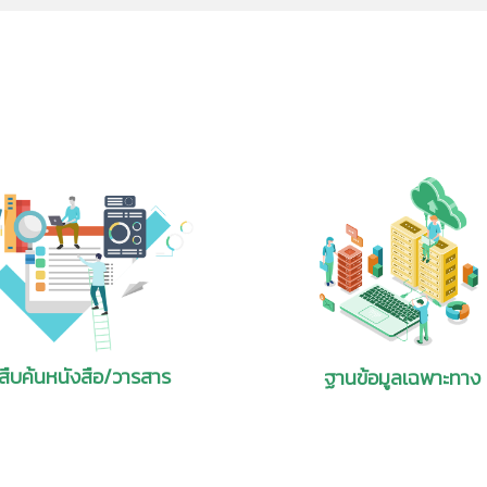
คัญที่แสดงให้เห็นว่าการรับประทานอาหารจากพืช ผัก ผลไม้ เห็ดต่างๆ รวมไปถึงธัญ
องรับการใช้งานทั้งระบบ iOS และ Android ซึ่งมีรายการดังนี้
n File - IF) ประจำเดือน พฤศจิกายน2567...
nt Application
2-ebook
รผิดปกติอย่างไรบ้าง และอาหารชนิดใดบ้างที่มี Biotin...
ารสารและบทความวารสาร
เป็นแอปพลิเคชัน สำหรับยืมอ่านหนังสืออิ
ites in shrimp by BIOFISH 300/3000 SUL method, Collaborative study: Fi
ng the 2005 World Year of Physics about Einstein’s work inthe 
ละ e-book เพียงติดตั้ง
ที่สำนักหอสมุดฯจัดหามาให้บริการซึ่งเป็น
thereafter completing his studies at the Zurich Poly-technic 
ยวย่น
หรือมีรอยตีนกาก่อนวัยอันควร และผิวหนังเป็นผื่นตกสะเก็ด การขาดไบโอตินส่วนให
นอกจากนี้ยังสามารถ
วิทยาศาสตร์และเทคโนโลยี นอกจากนี้ยังมี
oxins in polished rice by liquid chromatography–fluorescence detectio
wever, little seems to be known of the patentapplications he ex
 File - IF) ประจำเดือน ตุลาคม 2567...
ป็นเวลานานๆ การใช้ยาบางชนิดเช่นยาประเภทแอนตี้ไบโอติกต่างๆ ซึ่งมีฤทธิ์ทำลายแบคที
ช้งานของท่านได้ เช่น
และหนังสืออื่นๆ ที่น่าสนใจ จัดทำในรูปแบบ
cleanup and precolumn derivatization: Single-laboratory and inter-
cations – one that was submittedby a rather remarkable individu
ากพืชพบในถั่วเมล็ดแห้งและพืชตระกูลถั่ว ขนมปังโฮลวีต และซีเรียล ผลไม้เปลือกแข็ง
สืบค้น
สามารถยืมหนังสืออ่านแบบออนไลน์/ออฟ
s
lent family life, was the most fruitful of his career. Great atten
Tablet หรือเครื่องคอมพิวเตอร์ส่วนบุคคล
หน้า 36-37
asymmetric-electrode plasma optical emission spectroscopy (LAEP-OES
at was he doing during the hours spent in the office? What sorts
เล่ม
 proteins: ingredient innovations, bioprocess considerations, an
otal mercury in tuna
)
ict tire air pressure loss over time
ดเด่นอย่างไร...
on fermentation technology: A cross-cultural study
ed Materials: Ceramics
hrough Chat GPT: AI is accelerating medical diagnosis
ชื่อเรื่อง
tives in commercial biodegradable plastic products: Implications
e-dimensional bioprinting in drug discovery and development
มพาวด์ที่มีองค์ประกอบของอนุภาคขนาดเล็กมากระดับนาโนเป็นสัดส่วน 2-10
โดย
t
l risk
ครงสร้างระดับนาโนในพลาสติก ทำให้วัสดุมีความแข็งแรง มีสมบัติการทนความร้อน ม
of a GC–MS method based on solid-phase extraction and derivatizatio
etic rubber ink with high solid content reinforced by networked s
 และสามารถนำกลับไปขึ้นรูปใหม่ได้
curonide-conjugated bisphenol F in biological samples
ee-part series that examines America’s technological position vis
สืบค้นหนังสือ/วารสาร
ฐานข้อมูลเฉพาะทาง
ted NBR-based rubber O-rings as the inner part of rod seals
 emission implications of new technologies in a kraft mill: Insights fr
g
outh Korea—in technical areas likely to be important to future
 File - IF) ประจำเดือน กันยายน 2567...
ล็กทรอนิกส์ (e-Book)
parent MXene decoration for ocular photothermal therapy and ey
del
air purification
chnology, and advanced materials; the indicator used to determ
นังสือทางด้าน
acy and integration through different types of cases in teacher
stem for fine particulate on road
ent activity. To facilitate patent search and analysis, the three
นังสือที่เผยแพร่ของ
aluation of a new test kit for quantifying the degree of DNA
ยอย่างไรบ้าง...
ลยี และหนังสืออื่นๆ
ference material solutions for phytochemicals in ginger and kava
anced ceramic technologies as a proxy for advanced materials.
[1]
proactive customer insight extraction in product development
อนิกส์ ผู้ใช้งานสามารถ
 of hydrogen blending on the European energy system towards 2050