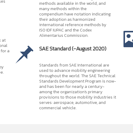
ses
methods available in the world, and
many methods within the
compendium have notation indicating
their adoption as harmonized
international reference methods by
ISO IDF IUPAC and the Codex
Alimentarius Commission.
k at
onal
SAE Standard (-August 2020)
for a
Standards from SAE International are
by
used to advance mobility engineering
e.
throughout the world. The SAE Technical
Standards Development Program is now-
and has been for nearly a century-
among the organization's primary
provisions to those mobility industries it
serves: aerospace, automotive, and
commercial vehicle.
านหนังสือออนไลน์...
อง
โควิด
-19 การรับประทานอาหารให้ครบถ้วนเพียงพอตามหลัก
โภชนาการ
มีส่วนช่วยใ
ยความสะดวกแก่ผู้ใช้บริการ ให้สามารถสืบค้นข้อมูลและเข้าถึงข้อมูล e-book ผ่าน Mo