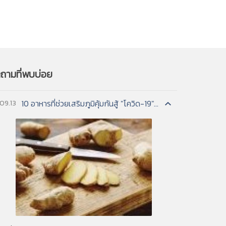
 in soil,
เมล
info@dss.go.th
***
esses
เป็นสาเหตุของการเกิดฝ้า
tertiary
 and
t
is-à-vis that of five other countries—Japan,
เมล
info@dss.go.th
***
 economic competitiveness. The areas
ถามที่พบบ่อย
ine a country's relative strength and
broad areas are each represented by a
ns
10 อาหารที่ช่วยเสริมภูมิคุ้มกันสู้ "โควิด-19"...
.09.13
เมล
info@dss.go.th
***
-à-vis that of five other countries—Japan,
 economic competitiveness. The areas
ine a country's relative strength and
broad areas are each represented by a
es.[1] As used here, robot technology covers