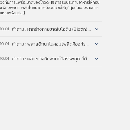
s, safety devices, and accessories—and
่วงที่มีการแพร่ระบาดของโควิด-19 การรับประทานอาหารให้ครบ
นเพียงพอตามหลักโภชนาการมีส่วนช่วยให้ภูมิคุ้มกันของร่างกาย
งแรงพร้อมต่อสู้
คำถาม : หากร่างกายขาดไบโอติน (Biotin) จะมีอาการผิดปกติอย่างไรบ้าง และอาหารชนิดใดบ้างที่มี Biotin...
10.01
อบ : หากร่างกายขาด Biotin จะมีอาการ ผมร่วง, เหี่ยวย่น, หรือ
mpetition and patent policy can foster
คำถาม : พลาสติกนาโนคอมโพสิตคืออะไร มีสมบัติโดดเด่นอย่างไร...
10.01
อยตีนกาก่อนวัยอันควร และผิวหนังเป็นผื่นตกสะเก็ด การขาดไบโอ
e policy’s rules are interpreted and applied
ส่วนใหญ่มักจะเกิดใ
nd makes recommendations for the patent
อบ : พลาสติกนาโนคอมโพสิตคือ โพลิเมอร์ผสมหรือคอมพาวด์ที่
คำถาม : ผลมะม่วงหิมพานต์มีสรรพคุณที่ดีต่อร่างกายอย่างไรบ้าง...
10.01
งค์ประกอบของอนุภาคขนาดเล็กมากระดับนาโนเป็นสัดส่วน 2-
nd the Antitrust Division of the Department
% โดยน้ำหนัก โดยอนุภาคขนาด
alance with the patent system.
ตอบ
ะม่วงหิมพานต์มีสารอะนาคาร์ดิค แอซิด ที่ต่อต้านการเจริญของ
้องอกมะเร็งเต้านม ได้อย่างมีนัยสำคัญ
มะม่วงหิมพานต์มีสารคาร์ดอล