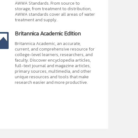
AWWA Standards. From source to
storage, from treatment to distribution,
AWWA standards cover all areas of water
treatment and supply.
Britannica Academic Edition
Britannica Academic, an accurate,
current, and comprehensive resource for
college-level learners, researchers, and
faculty. Discover encyclopedia articles,
full-text journal and magazine articles,
primary sources, multimedia, and other
unique resources and tools that make
research easier and more productive.
ห้ภูมิคุ้มกันของร่างกายแข็งแรงพร้อมต่อสู้กับเชื้อไวรัส มี
bile devices ของท่านได้สะดวก ทุกที่ ทุกเวลา ท่านสามารถ