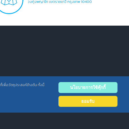
วงทุ่งพญาไท เขตราชเทวี กรุงเทพ 10400
พื่อวัตถุประสงค์ข้างต้น ทั้งนี้
นโยบายการใช้คุ๊กกี้
Back
to
ยอมรับ
top