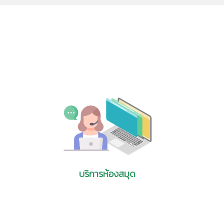
พืช และถั่ว (Plant-Based Diet)
เล็กทรอนิกส์ (e-Book)
nal
Bern, Switzerland Patent Office (Fig. 1). He
หนังสือทางด้าน
(later called ETH) in 1900 and unsuc-cessful
ญ่มักจะเกิดในหญิงตั้งครรภ์ ผู้ติดสุราเรื้อรัง ผู้อยู่ใน
หนังสือที่เผยแพร่ฟรี
n
amined during his five years at the office in
เรียที่สำคัญก็อาจจะเป็นสาเหตุของการขาดวิตามินและไบโอติน
หนังสืออิเล็กทรอนิกส์
al. It is well- -known that Einstein’s period
ไลน์ ผ่าน Smartphone
-tion has, of course, been given to Einstein’s
ได้ มีหนังสือกว่า 500
.
)
 of patent applications did he work with?
d outlook
 for
-9
น้ำหนัก โดยอนุภาคขนาด นาโน(10
เมตร) มีขนาดเล็ก
ีสมบัติการป้องกันการซึมผ่าน และสมบัติการหน่วงไฟ แต่
n
ilica
-à-vis that of five other countries—Japan,
บริการห้องสมุด
om
หน้า 2-13.
 economic competitiveness. The areas
e
ine a country's relative strength and
 broad areas were each represented by a