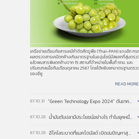
program-controlled manipulators—e.g., the m
PAT. FILE 207
Ginger extract
excludes non-program-controlled manipulator
PAT. FILE 206
Alarm disc brake lock
อ่านฉบับเต็ม
PAT. FILE 205
Method for determination o
4. TO PROMOTE INNOVATION: THE PROPER BALANCE
PAT. FILE 204
Vibration test apparatus
Federal Trade Commission
เขียนโดย :
PAT. FILE 203
Anti-hair loss shampoo
PAT. FILE 202
Smoked fish products
แหล่งข้อมูล :
A Report by the Federal Trade Commis
PAT. FILE 201
Tea pouch and bag package
Competition and patents stand out
รายละเอียด :
PAT. FILE 200
Motorcycle safety helmet wi
innovation, but each requires a proper balan
เครือข่ายเตือนภัยสารเคมีกำจัดศัตรูพืช (Thai-PAN) แจงอีก กร
can harm the other policy’s effectiveness.
ผลตรวจสารเคมีตกค้างเกินมาตรฐานในองุ่นไชน์มัสแคทที่สุ่มตรว
แล้วพบสารพิษตกค้างจาก 15 สถานที่จำหน่ายในพื้นที่ กทม. และ
system to maintain a proper balance with co
ปริมณฑลเมื่อต้นเดือนตุลาคม 2567 โดยได้หยิบยกมาตรฐานตรว
of Justice (DOJ) (forthcoming), will discus
ของอียู
อ่านฉบับเต็ม
READ MORE
“Green Technology Expo 2024” ดันเทคโนโลยีสีเขียว แก้โลกเดือด...
67.10.31
น้ำมันตับปลามีประโยชน์อย่างไร ทำไมยุคหนึ่งอังกฤษส่งเสริมให้เด็กกินเป็นประจำ...
67.10.28
อีโคไลระบาดที่แมคโดนัลด์ เปิดปมปัญหาสุขอนามัยพืชผักในสหรัฐฯ...
67.10.28