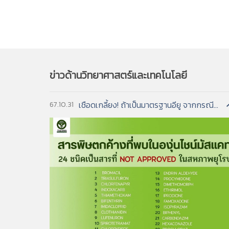
อ่านฉบับเต็ม
เจ้าของสิทธิบัตรจะต้อง ....
Petrochemical industry as a sou
ยืมหนังสืออ่านแบบออนไลน์/ออฟไลน์ ผ่า
***หากต้องการเอกสารฉบับเต็ม โปรดติดต่อเจ้าห
IF 110 (214)
Evaluation of the reuse of
PAT. FILE 228
ผลมะม่วงหิมพานต์มีสารอะนาคาร์ดิค แอซิด ที่ต่อต้า
Mangosteen peel extract
sewage, and bay
IF 57 (308)
หากต้องการป้องกันการละเมิดสิทธิบัตรของผู้อื่นจะทำ
หรือคอมพิวเตอร์ส่วนบุคคลได้ มีหนังสือกว่
3. International Patenting Trends in Biotech
in horticulture
ผลมะม่วงหิมพานต์มีสารคาร์ดอล (Cardol) มีฤทธิ์ย
PAT. FILE 227
Mangosteen extract
IF 111 (166)
Continuous digester rapid thin
ก่อนการผลิตสินค้า ....
ผลมะม่วงหิมพานต์ให้สารประกอบจำพวกฟีนอลที่สามารถยั
เขียนโดย :
Lawrence M. Rausch
IF 112 (64)
A new and quick testing me
PAT. FILE 226
Lemongrass essential oil
Smart chemometric-assisted spe
ข้อมูลความรู้ทั้งหมดของวิธีทำผลิตภัณฑ์มีรวมอยู่ในเ
Robust design of hybrid so
IF 120 (79)
แหล่งข้อมูล :
PAT. FILE 225
NSF 99-351 June 18, 1999
Beverages from lemongras
IF 116 (54)
combination recommended for c
ขอบเขตของเนื้อหา ....
photovoltaic technologies
PAT. FILE 224
Cosmetics from lemongras
รายละเอียด :
This report is the second in a th
***หากต้องการเอกสารฉบับเต็ม โปรดติดต่อเจ้าห
Biotechnological approaches
อยากรู้เทคโนโลยีต้องดูที่เอกสารสารสิทธิบัตรฉบับใหม่เ
PAT. FILE 223
Thermal mud
IF 123 (39)
Germany, France, the United Kingdom, and S
economy
การประดิษฐ์สิ่งใดสิ่งหนึ่งมักจะต้อง ....
ข่าวด้านวิทยาศาสตร์และเทคโนโลยี
PAT. FILE 222
Curry paste and curry sauc
examined are advanced manufacturing, biote
IF 123 (40)
Trash or treasure? A circul
PAT. FILE 221
Medicine and extract from 
interest in these areas is international pate
IF 128 (23)
Energy and cost savings of 
PAT. FILE 220
Canna Indica
narrower subfield. This report examines gene
Recent advances in synthesi
เชือดเกลี้ยง! ถ้าเป็นมาตรฐานอียู จากกรณีพบสารพิษในองุ่นไชน์มัสแคท...
67.10.31
PAT. FILE 219
Chocolate containing vitam
IF 140 (75)
อ่านฉบับเต็ม
and other carbon derivativ
PAT. FILE 218
Process for removing caffei
IF 141 (51)
How to generate popular po
PAT. FILE 217
Roofing products with solar
***หากต้องการเอกสารฉบับเต็ม โปรดติดต่อเจ้าห
4. International Patenting Trends in Manufa
PAT. FILE 216
Noni juice
เขียนโดย :
Lawrence M. Rausch
PAT. FILE 215
Mask for use in case of fire
PAT. FILE 214
Drone control system
แหล่งข้อมูล :
NSF 99-343 April 22, 1999
PAT. FILE 213
Asphalt-rubber paving and 
รายละเอียด :
This report is the first in a thr
PAT. FILE 212
Rubber paving and flooring
Germany, France, the United Kingdom, and S
PAT. FILE 211
Banana storage
examined are advanced manufacturing, biote
PAT. FILE 210
Strawberry extract
interest in these areas is international pate
PAT. FILE 209
Mulberry extract
narrower subfield. This report examines rob
PAT. FILE 208
Curcuma extract