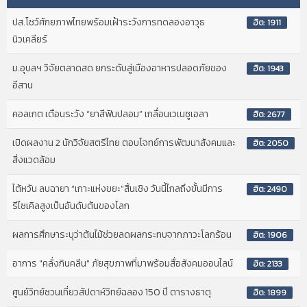
ปส.โชว์ศักยภาพไทยพร้อมเฝ้าระวังการทดลองอาวุธ
ฮิต: 1911
นิวเคลียร์
ม.อุบลฯ วิจัยตลาดสด ยกระดับสู่เมืองอาหารปลอดภัยของ
ฮิต: 1943
อีสาน
คอลเกต เตือนระวัง “ยาสีฟันปลอม” เกลื่อนเวเนซูเอลา
ฮิต: 2677
เปิดผลงาน 2 นักวิจัยสตรีไทย ตอบโจทย์การพัฒนาสังคมและ
ฮิต: 2050
สิ่งแวดล้อม
ไต้หวัน ลบฉายา “เกาะแห่งขยะ”สิ้นเชิง วันนี้ไกลถึงขั้นมีการ
ฮิต: 2490
รีไซเคิลสูงเป็นอันดับต้นของโลก
ผลการศึกษาระบุว่าต้นไม้ช่วยลดผลกระทบจากภาวะโลกร้อน
ฮิต: 1906
อาการ "คลั่งกินคลีน" ภัยสุขภาพที่มาพร้อมสื่อสังคมออนไลน์
ฮิต: 2133
ศูนย์วิทย์ชวนเที่ยวสัปดาห์วิทย์ฉลอง 150 ปี ตารางธาตุ
ฮิต: 1899