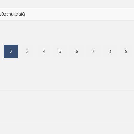
ยป้องกันแดดได้
2
3
4
5
6
7
8
9