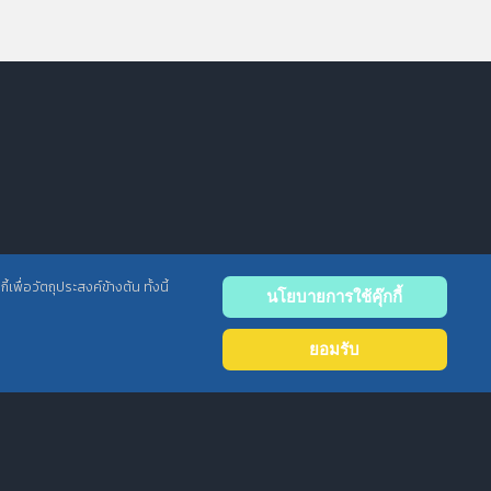
พื่อวัตถุประสงค์ข้างต้น ทั้งนี้
นโยบายการใช้คุ๊กกี้
Back
to
ยอมรับ
top