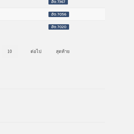
ฮิต: 7367
ฮิต: 7056
ฮิต: 7020
10
ต่อไป
สุดท้าย