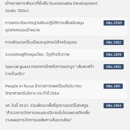
เป้าหมายการพัฒนาที่ยั่งยืน (Sustainable Development
Goals: SDGs)
การยกระดับมาตรฐานห้องปฏิบัติการเพื่อสนับสนุน
Hits: 2595
อุตสาหกรรมเป้าหมาย
การพัฒนาเครื่องมือและอุปกรณ์สำหรับชุมชน
Hits: 2452
ระบบเศรษฐกิจหมุนเวียน : วัฏจักรชีวภาพ
Hits: 2339
Special guest เกษตรกรไทยกับการแปรรูป "เส้นพาสต้า
Hits: 2410
จากจิ้งหรีด"
People in focus ข้าราชการพลเรือนดีเด่น กรม
Hits: 2431
วิทยาศาสตร์บริการ ประจำปี 2564
วศ. วันนี้ วศ.อว. ร่วมพัฒนาพื้นที่อุทยานธรณีโลกสตูล
Hits: 2454
"สำรวจการจัดการขยะและปริมาณไมโครพลาสติกเพื่อ
วางแผนการจัดการมลพิษทางสิ่งแวดล้อม"