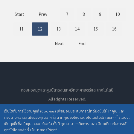
Start
Prev
7
8
9
10
11
12
13
14
15
16
Next
End
กองหอสมุดและศูนย์สารสนเทศวิทยาศาสตร์และเทคโนโลยี
All Rights Reserved.
เว็บไซต์มีการใช้งานคุกกี้ (Cookies) เพื่อมอบประสบการณ์ที่ดียิ่งขึ้นให้แก่คุณ และ
ตรงตามความสนใจของคุณมากที่สุด ถ้าคุณยังใช้งานต่อไปโดยไม่ปฏิเสธคุกกี้ ระบบจะ
นโยบายการคุ้มครองข้อมูลส่วนบุคคล วศ. /
เก็บคุกกี้เพื่อวัตถุประสงค์ข้างต้น ทั้งนี้ คุณสามารถศึกษารายละเอียดเกี่ยวกับการใช้
คุกกี้ได้โดยคลิกที่ นโยบายการใช้คุกกี้
ประกาศความเป็นส่วนตัว (Privacy Notice) สำหรับการบริการสารสนเทศ