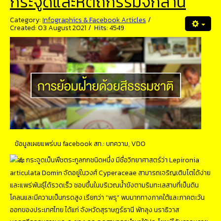
กระจูดและหัตถกรรมจักสาน
Category:
Infographics & Facebook Articles
Created: 03 August 2021
Hits: 4549
ข้อมูลเผยแพร่บน facebook สท.:
บทความ, VDO
กระจูดเป็นพืชตระกูลกกชนิดหนึ่ง มีชื่อวิทยาศาสตร์ว่า Lepironia
articulata Domin จัดอยู่ในวงศ์ Cyperaceae สามารถเจริญเติบโตได้ง่าย
และแพร่พันธุ์ได้รวดเร็ว ชอบขึ้นในบริเวณนํ้าขังตามริมทะเลสาบที่เป็นดิน
โคลนและมีความเป็นกรดสูง เรียกว่า “พรุ” พบมากทางภาคใต้และภาคตะวัน
ออกของประเทศไทย ได้แก่ จังหวัดสุราษฎร์ธานี พัทลุง นราธิวาส