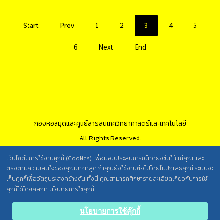
Start
Prev
1
2
3
4
5
6
Next
End
กองหอสมุดและศูนย์สารสนเทศวิทยาศาสตร์และเทคโนโลยี
All Rights Reserved.
เว็บไซต์มีการใช้งานคุกกี้ (Cookies) เพื่อมอบประสบการณ์ที่ดียิ่งขึ้นให้แก่คุณ และ
ตรงตามความสนใจของคุณมากที่สุด ถ้าคุณยังใช้งานต่อไปโดยไม่ปฏิเสธคุกกี้ ระบบจะ
นโยบายการคุ้มครองข้อมูลส่วนบุคคล วศ. /
เก็บคุกกี้เพื่อวัตถุประสงค์ข้างต้น ทั้งนี้ คุณสามารถศึกษารายละเอียดเกี่ยวกับการใช้
คุกกี้ได้โดยคลิกที่ นโยบายการใช้คุกกี้
ประกาศความเป็นส่วนตัว (Privacy Notice) สำหรับการบริการสารสนเทศ
Back
นโยบายการใช้คุ๊กกี้