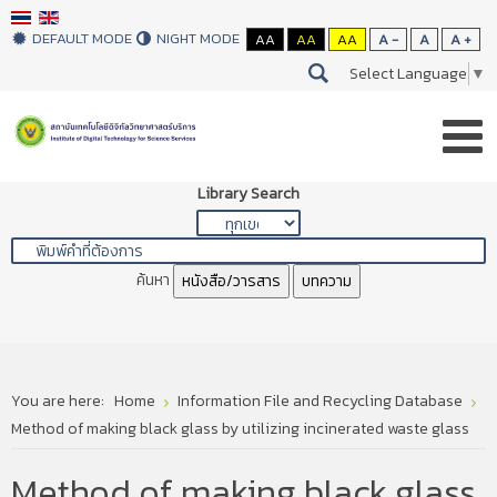
DEFAULT MODE
NIGHT MODE
AA
AA
AA
A -
A
A +
Select Language
▼
Library Search
ค้นหา
หนังสือ/วารสาร
บทความ
You are here:
Home
Information File and Recycling Database
Method of making black glass by utilizing incinerated waste glass
Method of making black glass