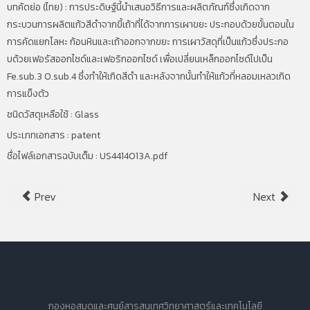
บทคัดย่อ (ไทย) :
การประดิษฐ์นี้นำเสนอวิธีการและผลิตภัณฑ์ซึ่งเกิดจาก
กระบวนการผลิตแก้วสีดำจากขี้เถ้าที่ได้จากการเผาขยะ ประกอบด้วยขั้นตอนใน
การคัดแยกโลหะ ก้อนหินและเถ้าออกจากขยะ การเผาวัสดุที่เป็นแก้วซึ่งประกอ
บด้วยเฟอรัสออกไซด์และเฟอริกออกไซด์ เพื่อเปลี่ยนเหล็กออกไซด์ไปเป็น
Fe.sub.3 O.sub.4
ซึ่งทำให้เกิดสีดำ และหลังจากนั้นทำให้แก้วที่หลอมเหลวเกิด
การแข็งตัว
ชนิดวัสดุเหลือใช้ : Glass
ประเภทเอกสาร : patent
ชื่อไฟล์เอกสารฉบับเต็ม :
US4414013A.pdf
Prev
Next
กองหอสมุดและศูนย์สารสนเทศวิทยาศาสตร์และเทคโนโลยี