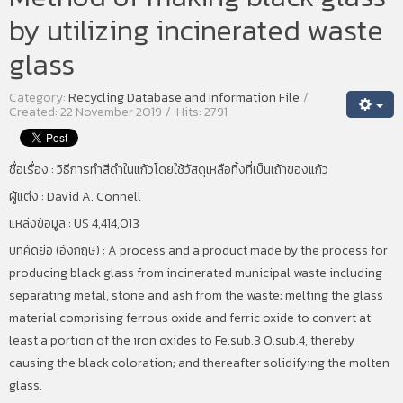
by utilizing incinerated waste
glass
Category:
Recycling Database and Information File
Created: 22 November 2019
Hits: 2791
ชื่อเรื่อง :
วิธีการทำสีดำในแก้วโดยใช้วัสดุเหลือทิ้งที่เป็นเถ้าของแก้ว
ผู้แต่ง : David A. Connell
แหล่งข้อมูล : US 4,414,013
บทคัดย่อ (อังกฤษ) : A process and a product made by the process for
producing black glass from incinerated municipal waste including
separating metal, stone and ash from the waste; melting the glass
material comprising ferrous oxide and ferric oxide to convert at
least a portion of the iron oxides to Fe.sub.3 O.sub.4, thereby
causing the black coloration; and thereafter solidifying the molten
glass.