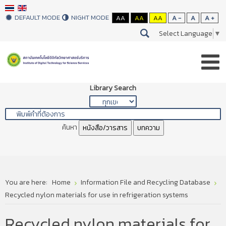
DEFAULT MODE
NIGHT MODE
AA
AA
AA
A -
A
A +
Select Language
▼
Library Search
ค้นหา
หนังสือ/วารสาร
บทความ
You are here:
Home
Information File and Recycling Database
Recycled nylon materials for use in refrigeration systems
Recycled nylon materials for