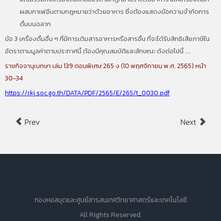
ผสมกาเฟอีนตามกฎหมายว่าด้วยอาหาร ซึ่งต้องแสดงข้อความจำกัดการ
ดื่มบนฉลาก
ข้อ 3 เครื่องดื่มอื่น ๆ ที่มีการเติมสารอาหารหรือสารอื่น ที่จะได้รับสิทธิเสียภาษีใน
อัตราตามมูลค่าตามประกาศนี้ ต้องมีคุณสมบัติและลักษณะ ดังต่อไปนี้ ....
ราชกิจจานุเบกษา เล่ม 139 ตอนพิเศษ 265 ง (10 พฤศจิกายน พ.ศ. 2565) หน้า
30-34
https://rkj.soc.go.th/DATA/PDF/2565/E/265/t_0030.pdf
Prev
Next
กองหอสมุดและศูนย์สารสนเทศวิทยาศาสตร์และเทคโนโลยี
All Rights Reserved.