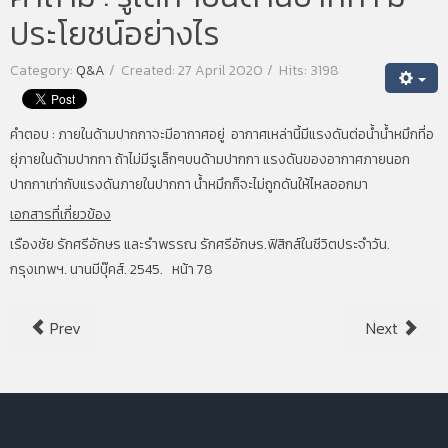
ประโยชน์อย่างไร
Category:
Q&A
Created: 27 April 2020
Hits: 3198
คำตอบ : ภายในด้ามปากกาจะมีอากาศอยู่ อากาศเหล่านี้มีแรงดันต่อน้ำน้ำหมึกที่อ
ยุ่ภายในด้ามปากกา ถ้าไม่มีรูเล็กๆบนด้ามปากกา แรงดันของอากาศภายนอก
ปากกาเท่ากับแรงดันภายในปากกา น้ำหมึกก็จะไม่ถูกดันให้ไหลออกมา
เอกสารที่เกี่ยวข้อง
เรืองชัย รักศรีอักษร และรำพรรณ รักศรีอักษร.ฟิสิกส์ในชีวิตประจำวัน.
กรุงเทพฯ. นานมีบุ๊คส์. 2545. หน้า 78
Prev
Next