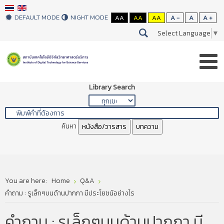
DEFAULT MODE
NIGHT MODE
AA
AA
AA
A -
A
A +
Select Language
▼
Library Search
ค้นหา
หนังสือ/วารสาร
บทความ
You are here:
Home
Q&A
คำถาม : รูเล็กๆบนด้านปากกา มีประโยชน์อย่างไร
คำถาม : รูเล็กๆบนด้านปากกา มี