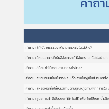
คำถาม : สีที่ได้จากธรรมชาติมาจากแหล่งใดได้บ้าง?
คำถาม : สีผสมอาหารที่เป็นสีสังเคราะห์ มีอันตรายหรือไม่อย่างไร
คำถาม : สีย้อม ทำให้เกิดมลพิษอย่างไรบ้าง?
คำถาม : สีย้อมที่ปนเปื้อนในของเล่นเด็ก ส่วนใหญ่เป็นสีประเภทใ
คำถาม : สีหรือหมึกที่เปลี่ยนได้ตามตามอุณหภูมิทำมาจากสารใด แล
คำถาม : สูตรการทำ อีเอ็มบอล ( EM ball) เพื่อใช้แก้ปัญหาน้ำเส
คำถาม : สูตรการทำน้ำยาล้างห้องน้ำ