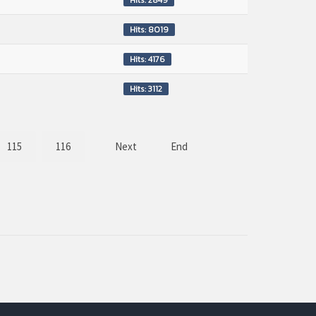
Hits: 8019
Hits: 4176
Hits: 3112
115
116
Next
End