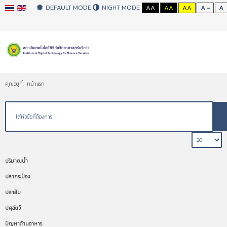
DEFAULT MODE
NIGHT MODE
AA
AA
AA
A -
A
คุณอยู่ที่:
หน้าแรก
ปริมาณน้ำ
ปลากระป๋อง
ปลาส้ม
ปศุสัตว์
ปัญหาด้านอาหาร