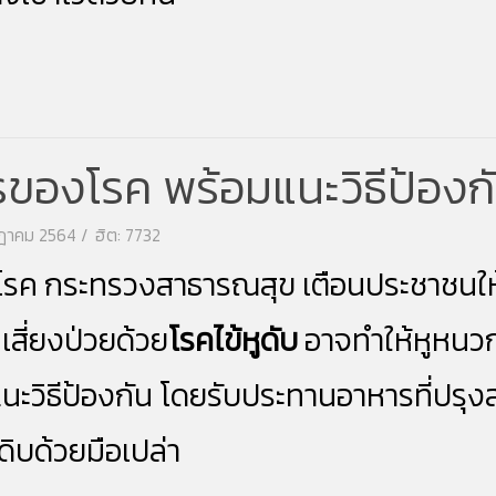
การของโรค พร้อมแนะวิธีป้องก
รกฎาคม 2564
ฮิต: 7732
ระทรวงสาธารณสุข เตือนประชาชนให้หล
เสี่ยงป่วยด้วย
โรค
ไข้หูดับ
อาจทำให้หูหนวก
มแนะวิธีป้องกัน โดยรับประทานอาหารที่ปรุง
ดดิบด้วยมือเปล่า