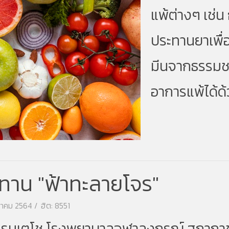
แพ้ต่างๆ เช่
ประทานยาเพื่อ
มีนจากธรรมชา
อาการแพ้ได้ด
ะทาน "ฟ้าทะลายโจร"
งหาคม 2564
ฮิต: 8551
ธรรมเตโช โรงพยาบาลจุฬาลงกรณ์ สภากาชา