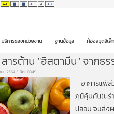
AA
A -
A
A +
บริการของหน่วยงาน
ฐานข้อมูล
ห้องสมุดอิเล็
ตร
คำถาม & คำตอบ
 5 สารต้าน "ฮิสตามีน" จากธร
นยายน 2564
ฮิต: 13349
อาการแพ้ส่ว
ภูมิคุ้มกันใน
ปลอม จนส่งผ