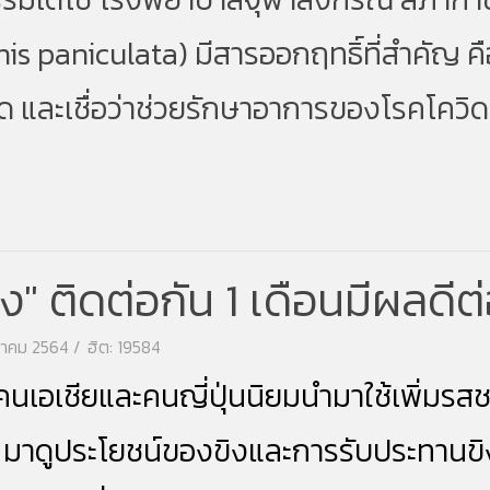
s paniculata) มีสารออกฤทธิ์ที่สำคัญ คื
ด และเชื่อว่าช่วยรักษาอาการของโรค
โควิด
"ขิง" ติดต่อกัน 1 เดือนมีผลด
งหาคม 2564
ฮิต: 19584
่คนเอเชียและคนญี่ปุ่นนิยมนำมาใช้เพิ่มร
มาดูประโยชน์ของขิงและการรับประทานขิง