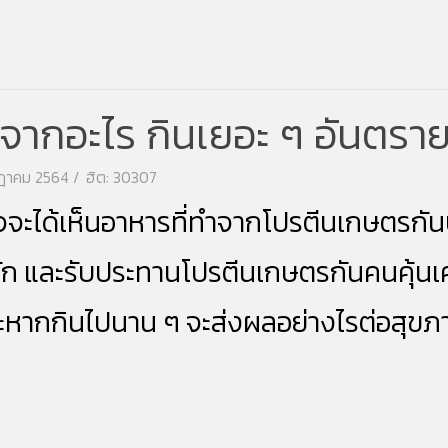
ากอะไร กินเยอะ ๆ อันตรายห
รกฎาคม 2564
ฮิต: 30307
จจะได้เห็นอาหารที่ทำจากโปรตีนเกษตรกันบ
ู้จัก และรับประทานโปรตีนเกษตรกันคนคุ้นเ
หากกินไปนาน ๆ จะส่งผลอย่างไรต่อ
สุขภ