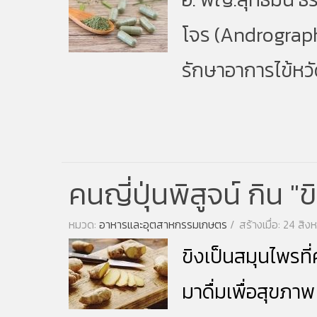
โจร
(Andrographi
รักษาอาการไข้หวั
คนญี่ปุ่นพิสูจน์ กิน 
หมวด:
อาหารและอุตสาหกรรมเกษตร
สร้างเมื่อ: 24 สิ
ขิง
เป็นสมุนไพรที
มาดื่มเพื่อ
สุขภาพ