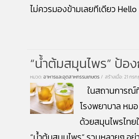
ไม่ควรมองข้ามเลยทีเดียว Hello
“น้ำต้มสมุนไพร” ป้อง
หมวด:
อาหารและอุตสาหกรรมเกษตร
สร้างเมื่อ: 21 ก
ในสถานการณ์ที
โรงพยาบาล หมอ พ
ด้วย
สมุนไพร
ไทยใ
“น้ำต้มสมุนไพร” รวมหลายๆ อย่าง