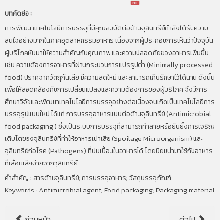
บทคัดย่อ :
การพัฒนาเทคโนโลยีการบรรจุที่มีคุณสมบัติต่อต้านจุลินทรีย์กำลังได้รับความ
สนใจอย่างมากในภาคอุตสาหกรรมอาหาร เนื่องจากผู้ประกอบการเห็นว่าปัจจุบัน
ผู้บริโภคหันมาให้ความสำคัญกับคุณภาพ และความปลอดภัยของอาหารเพิ่มขึ้น
เช่น ความต้องการอาหารที่ผ่านกระบวนการแปรรูปต่ำ (Minimally processed
food) ปราศจากวัตถุกันเสีย มีความสดใหม่ และสามารถเก็บรักษาไว้ได้นาน ดังนั้น
เพื่อให้สอดคล้องกับการเปลี่ยนแปลงและความต้องการของผู้บริโภค จึงมีการ
ศึกษาวิจัยและพัฒนาเทคโนโลยีการบรรจุอย่างต่อเนื่องจนเกิดเป็นเทคโนโลยีการ
บรรจุรูปแบบใหม่ ได้แก่ การบรรจุอาหารแบบต่อต้านจุลินทรีย์ (Antimicrobial
food packaging ) ซึ่งเป็นระบบการบรรจุที่สามารถทำลายหรือยับยั้งการเจริญ
เติบโตของจุลินทรีย์ที่ทำให้อาหารเน่าเสีย (Spoilage Microorganism) และ
จุลินทรีย์ก่อโรค (Pathogens) ที่ปนเปื้อนในอาหารได้ โดยนิยมนำมาใช้กับอาหาร
ที่เสื่อมเสียง่ายจากจุลินทรีย์
คำสำคัญ
: สารต้านจุลินทรีย์; การบรรจุอาหาร; วัสดุบรรจุภัณฑ์
Keywords
: Antimicrobial agent; Food packaging; Packaging material
ก่อนหน้า
ต่อไป