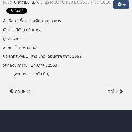
หมวด:
บทความน่าสนใจ
สร้างเมื่อ: 10 กันยายน 2563
ฮิต: 2866
ชื่อเรื่อง :
เชื้อรา: มลพิษภายในอาคาร
ผู้แต่ง :
ตินันท์ ศศิมณฑล
ผู้แต่งร่วม : -
สังกัด :
โครงการเคมี
ประเภทสิ่งพิมพ์ :
สาระน่ารู้ เดือนพฤษภาคม 2563
วันที่ลงบทความ :
พฤษภาคม 2563
[
อ่านบทความฉบับเต็ม
]
ก่อนหน้า
ต่อไป