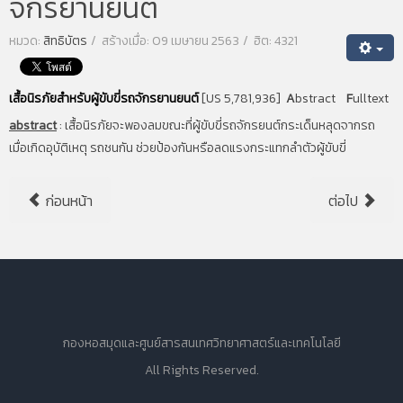
จักรยานยนต์
หมวด:
สิทธิบัตร
สร้างเมื่อ: 09 เมษายน 2563
ฮิต: 4321
เสื้อนิรภัยสำหรับผู้ขับขี่รถจักรยานยนต์
[US 5,781,936]
A
bstract
F
ulltext
abstract
:
เสื้อนิรภัยจะพองลมขณะที่ผู้ขับขี่รถจักรยนต์กระเด็นหลุดจากรถ
เมื่อเกิดอุบัติเหตุ รถชนกัน ช่วยป้องกันหรือลดแรงกระแทกลำตัวผู้ขับขี่
ก่อนหน้า
ต่อไป
กองหอสมุดและศูนย์สารสนเทศวิทยาศาสตร์และเทคโนโลยี
All Rights Reserved.