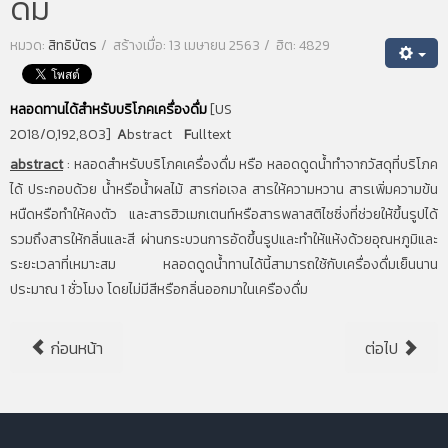
ดื่ม
หมวด:
สิทธิบัตร
สร้างเมื่อ: 13 เมษายน 2563
ฮิต: 4829
หลอดทานได้สำหรับบริโภคเครื่องดื่ม
[US
2018/0,192,803]
A
bstract
F
ulltext
abstract
:
หลอดสำหรับบริโภคเครื่องดื่ม หรือ หลอดดูดน้ำทำจากวัสดุที่บริโภค
ได้ ประกอบด้วย น้ำหรือน้ำผลไม้ สารก่อเจล สารให้ความหวาน สารเพิ่มความข้น
หนืดหรือทำให้คงตัว และสารฮิวเมกเตนท์หรือสารพลาสติไซซิ่งที่ช่วยให้ขึ้นรูปได้
รวมถึงสารให้กลิ่นและสี ผ่านกระบวนการอัดขึ้นรูปและทำให้แห้งด้วยอุณหภูมิและ
ระยะเวลาที่เหมาะสม หลอดดูดน้ำทานได้นี้สามารถใช้กับเครื่องดื่มเย็นนาน
ประมาณ 1 ชั่วโมง โดยไม่มีสีหรือกลิ่นออกมาในเครืองดื่ม
ก่อนหน้า
ต่อไป