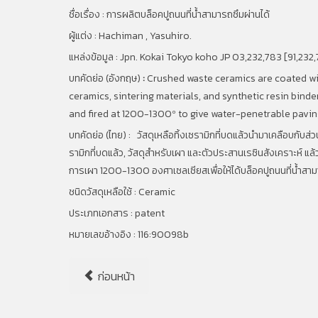
ชื่อเรื่อง :
การผลิตบล็อคปูถนนที่น้ำสามารถซึมผ่านได้
ผู้แต่ง : Hachiman , Yasuhiro.
แหล่งข้อมูล : Jpn. Kokai Tokyo koho JP 03,232,783 [91,232,
บทคัดย่อ (อังกฤษ)
:
Crushed waste ceramics are coated with
ceramics, sintering materials, and synthetic resin binde
and fired at 1200-1300º to give water-penetrable pavin
บทคัดย่อ (ไทย) : วัสดุเหลือทิ้งเซรามิกที่บดแล้วนำมาเคลือบกับ
รามิกที่บดแล้ว
,
วัสดุสำหรับเผา และตัวประสานเรซินสังเคราะห์ แล้
การเผา 1200-1300 องศาเซลเซียสเพื่อให้ได้บล็อคปูถนนที่น้ำสาม
ชนิดวัสดุเหลือใช้ : Ceramic
ประเภทเอกสาร : patent
หมายเลขอ้างอิง : 116:90098b
ก่อนหน้า