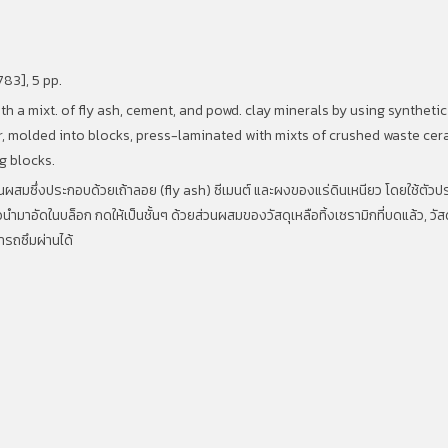
783], 5 pp.
 a mixt. of fly ash, cement, and powd. clay minerals by using synthetic
r, molded into blocks, press-laminated with mixts of crushed waste cera
g blocks.
ส่วนผสมซึ่งประกอบด้วยเถ้าลอย (fly ash)
ซีเมนต์ และผงของแร่ดินเหนียว โดยใช้ตัวประ
วนำมาอัดในบล็อก กดให้เป็นชั้นๆ ด้วยส่วนผสมของวัสดุเหลือทิ้งเซรามิกที่บดแล้ว
,
วัส
ารถซึมผ่านได้